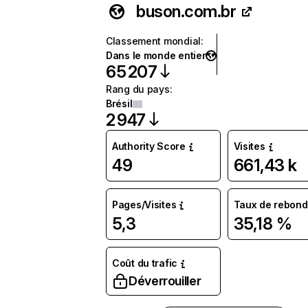
buson.com.br
Classement mondial
:
Dans le monde entier
65 207
Rang du pays
:
Brésil
2 947
Authority Score
Visites
49
661,43 k
Pages/Visites
Taux de rebond
5,3
35,18 %
Coût du trafic
Déverrouiller