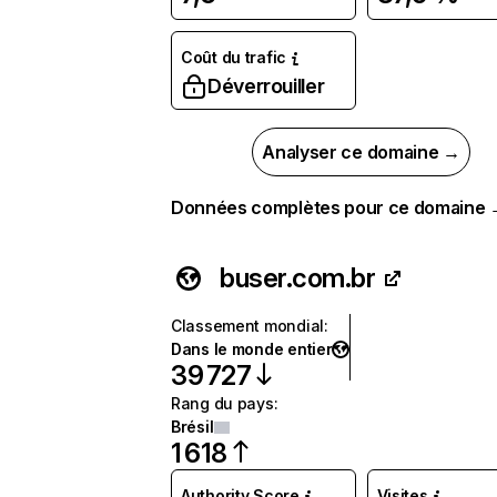
Coût du trafic
Déverrouiller
Analyser ce domaine →
Données complètes pour ce domaine
buser.com.br
Classement mondial
:
Dans le monde entier
39 727
Rang du pays
:
Brésil
1 618
Authority Score
Visites