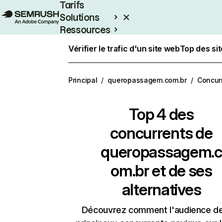
Tarifs
Solutions
Ressources
Entreprises
Vérifier le trafic d'un site web
Top des si
Principal
/
queropassagem.com.br
/
Concur
Top 4 des
concurrents de
queropassagem.c
om.br et de ses
alternatives
Découvrez comment l'audience d