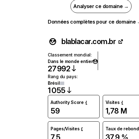
Analyser ce domaine →
Données complètes pour ce domaine
blablacar.com.br
Classement mondial
:
Dans le monde entier
27 992
Rang du pays
:
Brésil
1 055
Authority Score
Visites
59
1,78 M
Pages/Visites
Taux de rebond
7,5
37,9 %