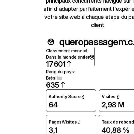
principaux concurrents navigue sur 
afin d'adapter parfaitement l'expéri
votre site web à chaque étape du p
client
quer
Classement mondial
:
Dans le monde entier
17 601
Rang du pays
:
Brésil
635
Authority Score
Visites
64
2,98 M
Pages/Visites
Taux de rebond
3,1
40,88 %