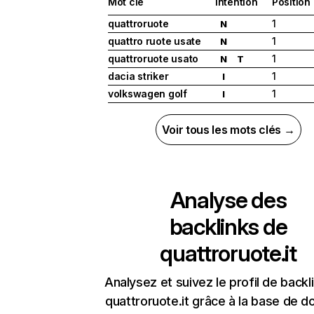
Mot clé
Intention
Position
quattroruote
1
N
quattro ruote usate
1
N
quattroruote usato
1
N
T
dacia striker
1
I
volkswagen golf
1
I
Voir tous les mots clés →
Analyse des
backlinks de
quattroruote.it
Analysez et suivez le profil de backl
quattroruote.it grâce à la base de 