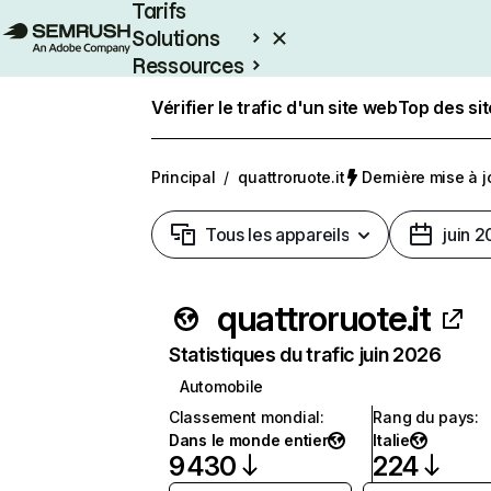
Tarifs
Solutions
Ressources
Entreprises
Vérifier le trafic d'un site web
Top des si
Principal
/
quattroruote.it
Dernière mise à jo
Tous les appareils
juin 
quattroruote.it
Statistiques du trafic juin 2026
Automobile
Classement mondial
:
Rang du pays
:
Dans le monde entier
Italie
9 430
224