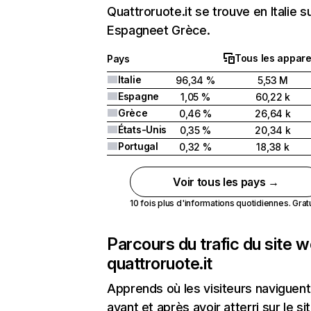
Quattroruote.it se trouve en Italie su
Espagneet Grèce.
Tous les appare
Pays
Italie
96,34 %
5,53 M
Espagne
1,05 %
60,22 k
Grèce
0,46 %
26,64 k
États-Unis
0,35 %
20,34 k
Portugal
0,32 %
18,38 k
Voir tous les pays →
10 fois plus d'informations quotidiennes. Gratui
Parcours du trafic du site 
quattroruote.it
Apprends où les visiteurs naviguent
avant et après avoir atterri sur le si