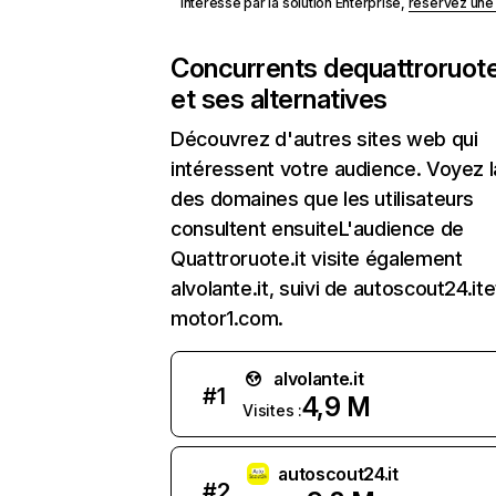
Intéressé par la solution Enterprise,
réservez un
Concurrents de
quattroruote
et ses alternatives
Découvrez d'autres sites web qui
intéressent votre audience. Voyez la
des domaines que les utilisateurs
consultent ensuiteL'audience de
Quattroruote.it visite également
alvolante.it, suivi de autoscout24.ite
motor1.com.
alvolante.it
#
1
4,9 M
Visites :
autoscout24.it
#
2