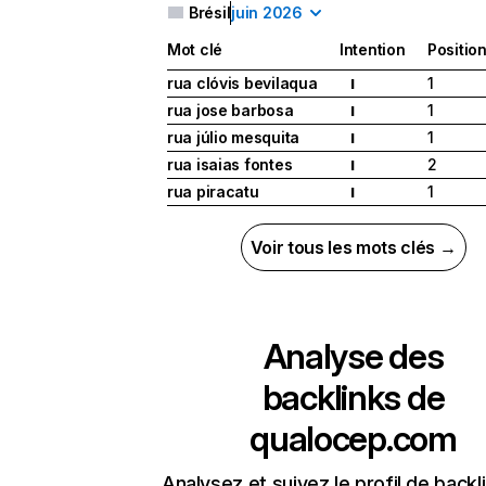
Brésil
juin 2026
Mot clé
Intention
Positio
rua clóvis bevilaqua
1
I
rua jose barbosa
1
I
rua júlio mesquita
1
I
rua isaias fontes
2
I
rua piracatu
1
I
Voir tous les mots clés →
Analyse des
backlinks de
qualocep.com
Analysez et suivez le profil de backl