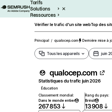
Tarifs
Solutions
Ressources
Entreprises
Vérifier le trafic d'un site web
Top des si
Principal
/
qualocep.com
Dernière mise à jo
Tous les appareils
juin 
qualocep.com
Statistiques du trafic juin 2026
Éducation
Classement mondial
:
Rang du pays
:
Dans le monde entier
Brésil
267 853
13 908