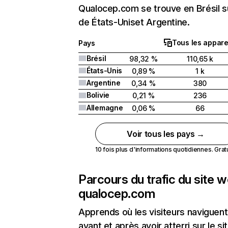
Qualocep.com se trouve en Brésil su
de États-Uniset Argentine.
Tous les appare
Pays
Brésil
98,32 %
110,65 k
États-Unis
0,89 %
1 k
Argentine
0,34 %
380
Bolivie
0,21 %
236
Allemagne
0,06 %
66
Voir tous les pays →
10 fois plus d'informations quotidiennes. Gratui
Parcours du trafic du site 
qualocep.com
Apprends où les visiteurs naviguent
avant et après avoir atterri sur le si