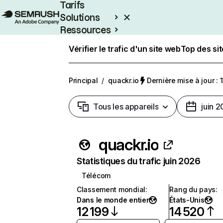
Tarifs
Solutions
Ressources
Entreprises
Vérifier le trafic d'un site web
Top des si
Principal
/
quackr.io
Dernière mise à jour : 1
Tous les appareils
juin 
quackr.io
Statistiques du trafic juin 2026
Télécom
Classement mondial
:
Rang du pays
:
Dans le monde entier
États-Unis
12 199
14 520