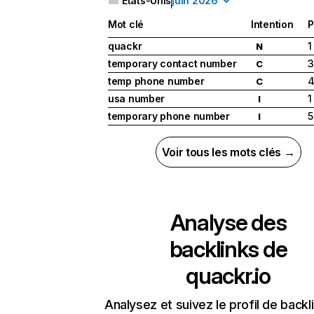
États-Unis
juin 2026
Mot clé
Intention
P
quackr
1
N
temporary contact number
3
C
temp phone number
C
usa number
1
I
temporary phone number
5
I
Voir tous les mots clés →
Analyse des
backlinks de
quackr.io
Analysez et suivez le profil de backl