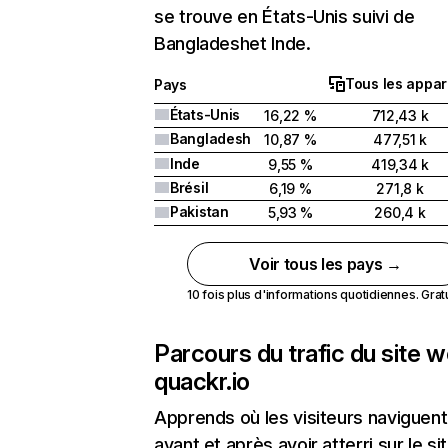
se trouve en États-Unis suivi de
Bangladeshet Inde.
Tous les appar
Pays
États-Unis
16,22 %
712,43 k
Bangladesh
10,87 %
477,51 k
Inde
9,55 %
419,34 k
Brésil
6,19 %
271,8 k
Pakistan
5,93 %
260,4 k
Voir tous les pays →
10 fois plus d'informations quotidiennes. Gratui
Parcours du trafic du site 
quackr.io
Apprends où les visiteurs naviguent
avant et après avoir atterri sur le si