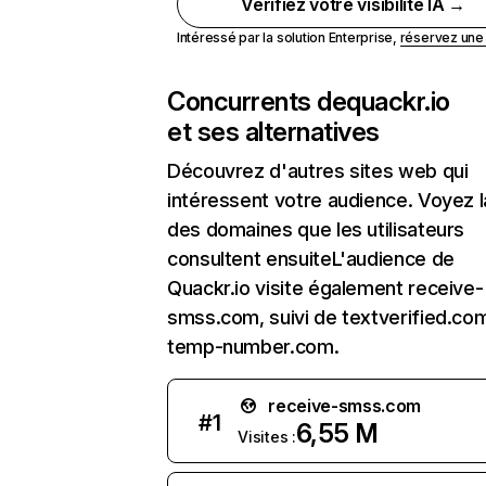
Vérifiez votre visibilité IA →
Intéressé par la solution Enterprise,
réservez un
Concurrents de
quackr.io
et ses alternatives
Découvrez d'autres sites web qui
intéressent votre audience. Voyez la
des domaines que les utilisateurs
consultent ensuiteL'audience de
Quackr.io visite également receive-
smss.com, suivi de textverified.co
temp-number.com.
receive-smss.com
#
1
6,55 M
Visites :