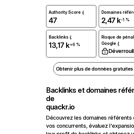
Authority Score
Domaines référ
47
2,47 k
-1 %
Backlinks
Risque de pénal
Google
13,17 k
+6 %
Déverrouil
Obtenir plus de données gratuite
Backlinks et domaines réfé
de
quackr.io
Découvrez les domaines référents
vos concurrents, évaluez l'expansi
leur profil de backlinks et obtenez 