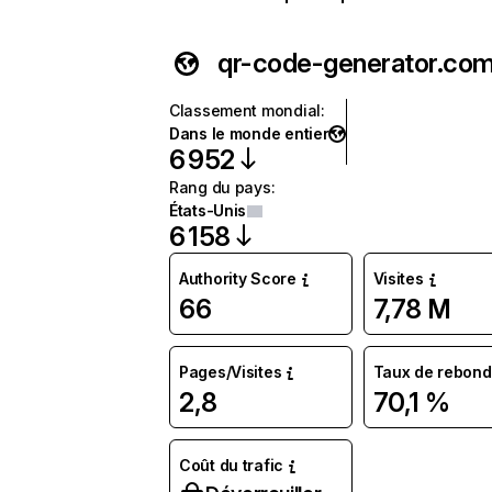
qr-code-generator.co
Classement mondial
:
Dans le monde entier
6 952
Rang du pays
:
États-Unis
6 158
Authority Score
Visites
66
7,78 M
Pages/Visites
Taux de rebond
2,8
70,1 %
Coût du trafic