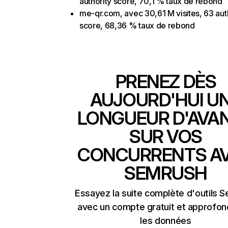
authority score, 70,1 % taux de rebond
me-qr.com, avec 30,61 M visites, 63 aut
score, 68,36 % taux de rebond
PRENEZ DÈS
AUJOURD'HUI U
LONGUEUR D'AVA
SUR VOS
CONCURRENTS A
SEMRUSH
Essayez la suite complète d'outils 
avec un compte gratuit et approfon
les données