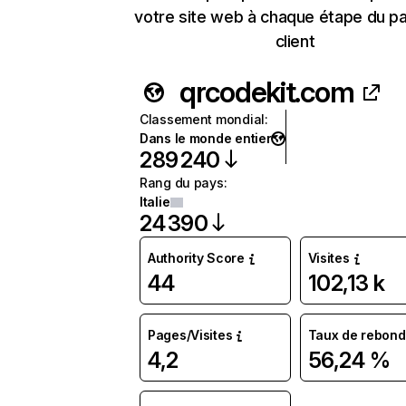
votre site web à chaque étape du p
client
qrcodekit.com
Classement mondial
:
Dans le monde entier
289 240
Rang du pays
:
Italie
24 390
Authority Score
Visites
44
102,13 k
Pages/Visites
Taux de rebond
4,2
56,24 %