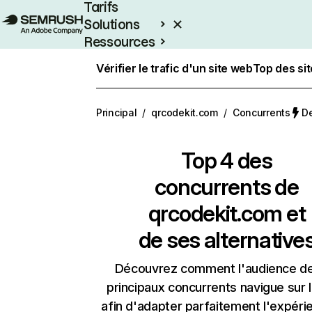
Tarifs
Solutions
Ressources
Entreprises
Vérifier le trafic d'un site web
Top des si
Principal
/
qrcodekit.com
/
Concurrents
De
Top 4 des
concurrents de
qrcodekit.com et
de ses alternative
Découvrez comment l'audience d
principaux concurrents navigue sur 
afin d'adapter parfaitement l'expéri