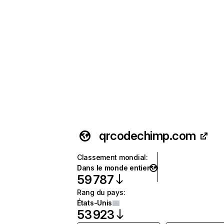
qrcodechimp.com
Classement mondial
:
Dans le monde entier
59 787
Rang du pays
:
États-Unis
53 923