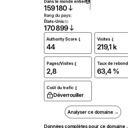
Dans le monde entier
159 180
Rang du pays
:
États-Unis
170 899
Authority Score
Visites
44
219,1 k
Pages/Visites
Taux de rebond
2,8
63,4 %
Coût du trafic
Déverrouiller
Analyser ce domaine →
Données complètes pour ce domaine