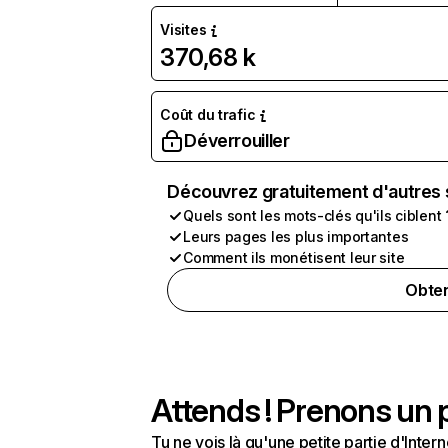
Visites
370,68 k
Coût du trafic
Déverrouiller
Découvrez gratuitement d'autres 
Quels sont les mots-clés qu'ils ciblent 
Leurs pages les plus importantes
Comment ils monétisent leur site
Obten
Attends ! Prenons un p
Tu ne vois là qu'une petite partie d'Int