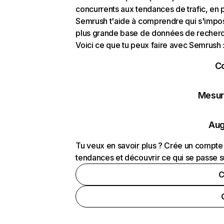
concurrents aux tendances de trafic, en pa
Semrush t'aide à comprendre qui s'impose
plus grande base de données de recherch
Voici ce que tu peux faire avec Semrush 
C
Mesure
Aug
Tu veux en savoir plus ? Crée un compte 
tendances et découvrir ce qui se passe s
C