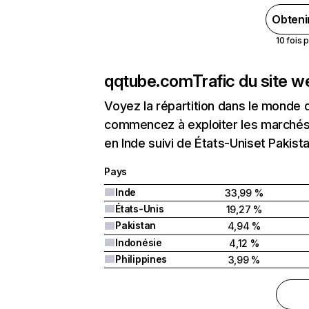
Obteni
10 fois 
qqtube.com
Trafic du site 
Voyez la répartition dans le monde 
commencez à exploiter les marchés 
en Inde suivi de États-Uniset Pakista
Pays
Inde
33,99 %
États-Unis
19,27 %
Pakistan
4,94 %
Indonésie
4,12 %
Philippines
3,99 %