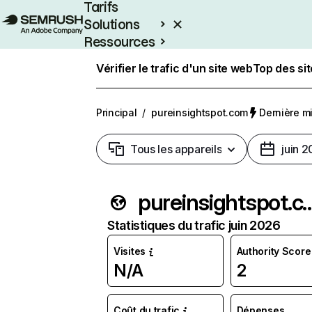
Tarifs
Solutions
Ressources
Entreprises
Vérifier le trafic d'un site web
Top des si
Principal
/
pureinsightspot.com
Dernière mi
Tous les appareils
juin 
pureinsights
Statistiques du trafic juin 2026
Visites
Authority Score
N/A
2
Coût du trafic
Dépenses