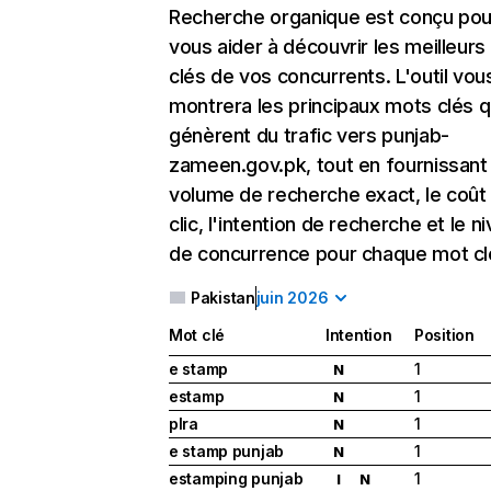
Recherche organique
est conçu pou
vous aider à découvrir les meilleur
clés de vos concurrents. L'outil vou
montrera les principaux mots clés q
génèrent du trafic vers punjab-
zameen.gov.pk, tout en fournissant 
volume de recherche exact, le coût
clic, l'intention de recherche et le n
de concurrence pour chaque mot cl
Pakistan
juin 2026
Mot clé
Intention
Position
e stamp
1
N
estamp
1
N
plra
1
N
e stamp punjab
1
N
estamping punjab
1
I
N