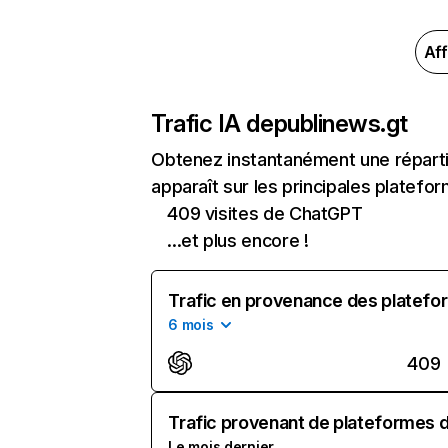
Aff
Trafic IA de
publinews.gt
Obtenez instantanément une réparti
apparaît sur les principales platefor
409 visites de ChatGPT
...et plus encore !
Trafic en provenance des platefor
6 mois
409
Trafic provenant de plateformes d'
Le mois dernier