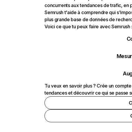
concurrents aux tendances de trafic, en pa
Semrush t'aide à comprendre qui s'impose
plus grande base de données de recherch
Voici ce que tu peux faire avec Semrush 
C
Mesure
Aug
Tu veux en savoir plus ? Crée un compte 
tendances et découvrir ce qui se passe s
C