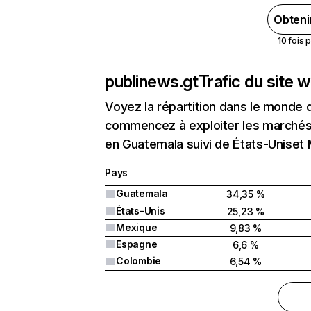
Obteni
10 fois 
publinews.gt
Trafic du site 
Voyez la répartition dans le monde 
commencez à exploiter les marchés 
en Guatemala suivi de États-Uniset
Pays
Guatemala
34,35 %
États-Unis
25,23 %
Mexique
9,83 %
Espagne
6,6 %
Colombie
6,54 %