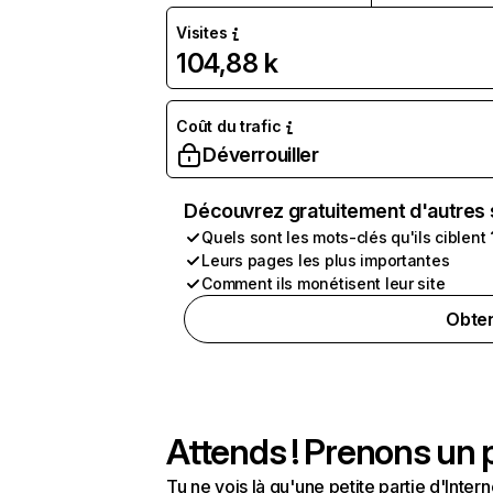
Visites
104,88 k
Coût du trafic
Déverrouiller
Découvrez gratuitement d'autres 
Quels sont les mots-clés qu'ils ciblent 
Leurs pages les plus importantes
Comment ils monétisent leur site
Obten
Attends ! Prenons un p
Tu ne vois là qu'une petite partie d'Int