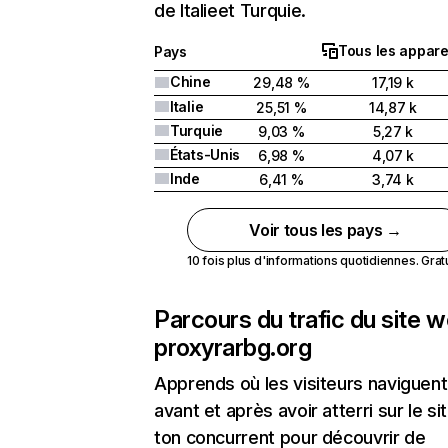
de Italieet Turquie.
Tous les appare
Pays
Chine
29,48 %
17,19 k
Italie
25,51 %
14,87 k
Turquie
9,03 %
5,27 k
États-Unis
6,98 %
4,07 k
Inde
6,41 %
3,74 k
Voir tous les pays →
10 fois plus d'informations quotidiennes. Gratui
Parcours du trafic du site 
proxyrarbg.org
Apprends où les visiteurs naviguent
avant et après avoir atterri sur le si
ton concurrent pour découvrir de