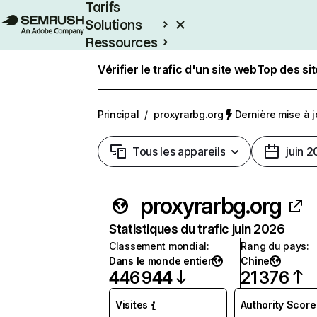
Tarifs
Solutions
Ressources
Entreprises
Vérifier le trafic d'un site web
Top des si
Principal
/
proxyrarbg.org
Dernière mise à jo
Tous les appareils
juin 
proxyrarbg.org
Statistiques du trafic juin 2026
Classement mondial
:
Rang du pays
:
Dans le monde entier
Chine
446 944
21 376
Visites
Authority Score