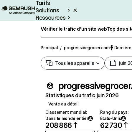
Tarifs
Solutions
Ressources
Entreprises
Vérifier le trafic d'un site web
Top des si
Principal
/
progressivegrocer.com
Dernière 
Tous les appareils
juin 
prog
Statistiques du trafic juin 2026
Vente au détail
Classement mondial
:
Rang du pays
:
Dans le monde entier
États-Unis
208 866
62 730