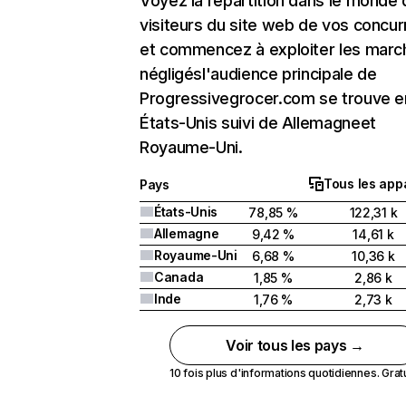
Voyez la répartition dans le monde
visiteurs du site web de vos concur
et commencez à exploiter les marc
négligésl'audience principale de
Progressivegrocer.com se trouve e
États-Unis suivi de Allemagneet
Royaume-Uni.
Tous les appa
Pays
États-Unis
78,85 %
122,31 k
Allemagne
9,42 %
14,61 k
Royaume-Uni
6,68 %
10,36 k
Canada
1,85 %
2,86 k
Inde
1,76 %
2,73 k
Voir tous les pays →
10 fois plus d'informations quotidiennes. Gratui