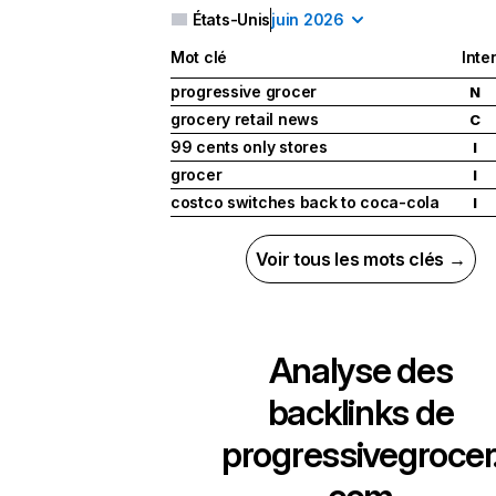
États-Unis
juin 2026
Mot clé
Inte
progressive grocer
N
grocery retail news
C
99 cents only stores
I
grocer
I
costco switches back to coca-cola
I
Voir tous les mots clés →
Analyse des
backlinks de
progressivegrocer