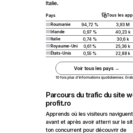
Italie.
Tous les app
Pays
Roumanie
94,72 %
3,93 M
Irlande
0,97 %
40,23 k
Italie
0,74 %
30,6 k
Royaume-Uni
0,61 %
25,36 k
États-Unis
0,55 %
22,88 k
Voir tous les pays →
10 fois plus d'informations quotidiennes. Gratui
Parcours du trafic du site 
profit.ro
Apprends où les visiteurs naviguent
avant et après avoir atterri sur le si
ton concurrent pour découvrir de