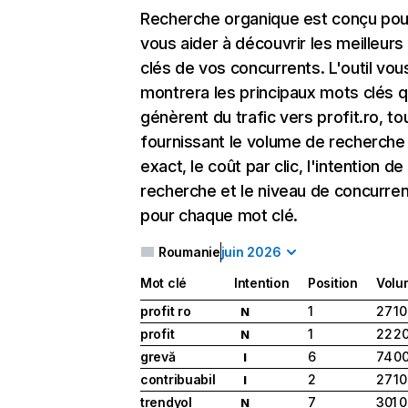
Recherche organique
est conçu pou
vous aider à découvrir les meilleur
clés de vos concurrents. L'outil vou
montrera les principaux mots clés q
génèrent du trafic vers profit.ro, to
fournissant le volume de recherche
exact, le coût par clic, l'intention de
recherche et le niveau de concurre
pour chaque mot clé.
Roumanie
juin 2026
Mot clé
Intention
Position
Volu
profit ro
1
27 1
N
profit
1
22 2
N
grevă
6
74 0
I
contribuabil
2
27 1
I
trendyol
7
301 
N