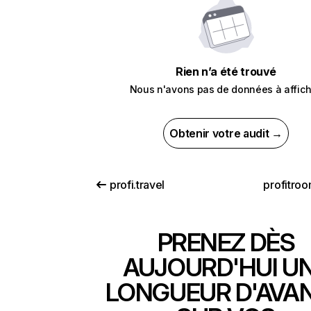
Rien n’a été trouvé
Nous n'avons pas de données à affich
Obtenir votre audit →
profi.travel
profitro
PRENEZ DÈS
AUJOURD'HUI U
LONGUEUR D'AVA