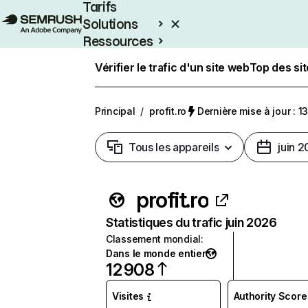
Tarifs
Solutions
Ressources
Entreprises
Vérifier le trafic d'un site web
Top des si
Principal
/
profit.ro
Dernière mise à jour : 13
Tous les appareils
juin 
profit.ro
Statistiques du trafic juin 2026
Classement mondial
:
Dans le monde entier
12 908
Visites
Authority Score