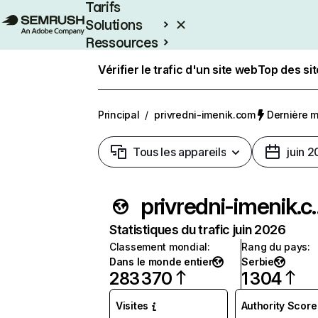
Tarifs
Solutions
Ressources
Entreprises
Vérifier le trafic d'un site web
Top des si
Principal
/
privredni-imenik.com
Dernière mi
Tous les appareils
juin 
privredn
Statistiques du trafic juin 2026
Classement mondial
:
Rang du pays
:
Dans le monde entier
Serbie
283 370
1 304
Visites
Authority Score