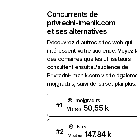
Concurrents de
privredni-imenik.com
et ses alternatives
Découvrez d'autres sites web qui
intéressent votre audience. Voyez la
des domaines que les utilisateurs
consultent ensuiteL'audience de
Privredni-imenik.com visite égalem
mojgrad.rs, suivi de ls.rset planplus.
mojgrad.rs
#
1
50,55 k
Visites :
ls.rs
#
2
147,84 k
Visites :