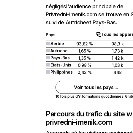
négligésl'audience principale de
Privredni-imenik.com se trouve en 
suivi de Autricheet Pays-Bas.
Tous les appare
Pays
Serbie
93,82 %
98,3 k
Autriche
1,65 %
1,73 k
Pays-Bas
1,35 %
1,42 k
États-Unis
0,98 %
1,03 k
Philippines
0,43 %
448
Voir tous les pays →
10 fois plus d'informations quotidiennes. Gratui
Parcours du trafic du site 
privredni-imenik.com
Apprends où les visiteurs naviguent