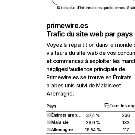
10 fois plus d'informations quotidiennes. Gratui
primewire.es
Trafic du site web par pays
Voyez la répartition dans le monde
visiteurs du site web de vos concur
et commencez à exploiter les marc
négligésl'audience principale de
Primewire.es se trouve en Émirats
arabes unis suivi de Malaisieet
Allemagne.
Tous les app
Pays
Émirats arabes unis
37,4 %
236
Malaisie
29,0 %
183
Allemagne
18,54 %
117