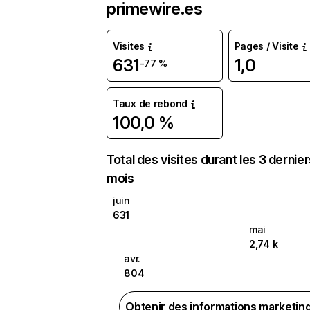
primewire.es
Visites
Pages / Visite
631
1,0
-77 %
Taux de rebond
100,0 %
Total des visites durant les 3 dernie
mois
juin
631
mai
2,74 k
avr.
804
Obtenir des informations marketin