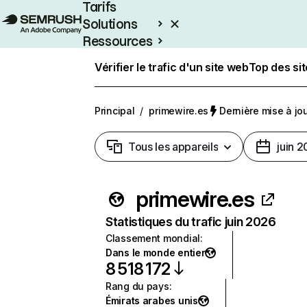
Tarifs
Solutions
Ressources
Entreprises
Vérifier le trafic d'un site web
Top des si
Principal
/
primewire.es
Dernière mise à jour
Tous les appareils
juin 
primewire.es
Statistiques du trafic juin 2026
Classement mondial
:
Dans le monde entier
8 518 172
Rang du pays
:
Émirats arabes unis