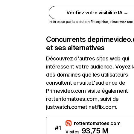
Vérifiez votre visibilité IA →
Intéressé par la solution Enterprise,
réservez un
Concurrents de
primevideo
et ses alternatives
Découvrez d'autres sites web qui
intéressent votre audience. Voyez la
des domaines que les utilisateurs
consultent ensuiteL'audience de
Primevideo.com visite également
rottentomatoes.com, suivi de
justwatch.comet netflix.com.
rottentomatoes.com
#
1
93,75 M
Visites :