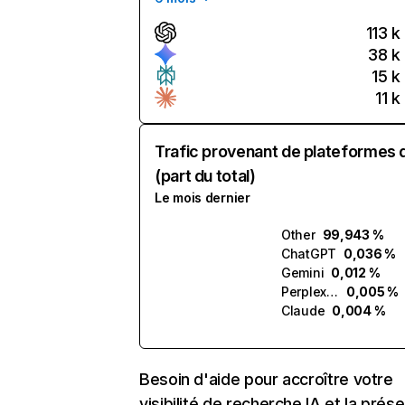
113 k
38 k
15 k
11 k
Trafic provenant de plateformes 
(part du total)
Le mois dernier
Other
99,943 %
ChatGPT
0,036 %
Gemini
0,012 %
Perplexity
0,005 %
Claude
0,004 %
Besoin d'aide pour accroître votre
visibilité de recherche IA et la prés