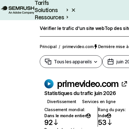
Tarifs
Solutions
Ressources
Entreprises
Vérifier le trafic d'un site web
Top des si
Principal
/
primevideo.com
Dernière mise à 
Tous les appareils
juin 
primevideo.com
Statistiques du trafic juin 2026
Divertissement
Services en ligne
Classement mondial
:
Rang du pays
:
Dans le monde entier
Inde
92
53