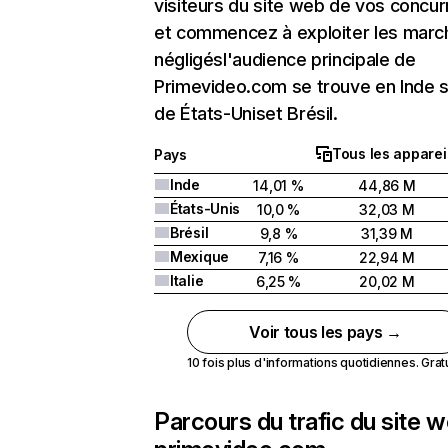
visiteurs du site web de vos concur
et commencez à exploiter les marc
négligésl'audience principale de
Primevideo.com se trouve en Inde s
de États-Uniset Brésil.
Tous les apparei
Pays
Inde
14,01 %
44,86 M
États-Unis
10,0 %
32,03 M
Brésil
9,8 %
31,39 M
Mexique
7,16 %
22,94 M
Italie
6,25 %
20,02 M
Voir tous les pays →
10 fois plus d'informations quotidiennes. Gratui
Parcours du trafic du site 