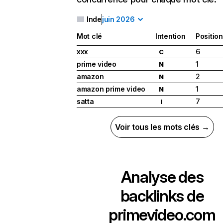
Inde
juin 2026
Mot clé
Intention
Position
xxx
6
C
prime video
1
N
amazon
2
N
amazon prime video
1
N
satta
7
I
Voir tous les mots clés →
Analyse des
backlinks de
primevideo.com