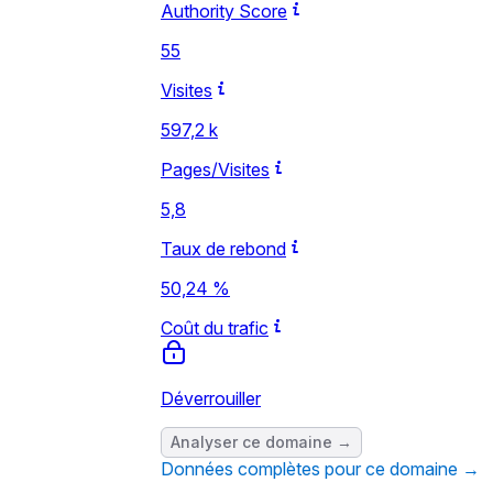
Authority Score
55
Visites
597,2 k
Pages/Visites
5,8
Taux de rebond
50,24 %
Coût du trafic
Déverrouiller
Analyser ce domaine →
Données complètes pour ce domaine →