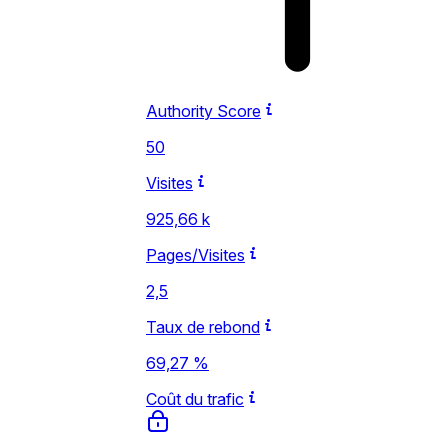
Authority Score
50
Visites
925,66 k
Pages/Visites
2,5
Taux de rebond
69,27 %
Coût du trafic