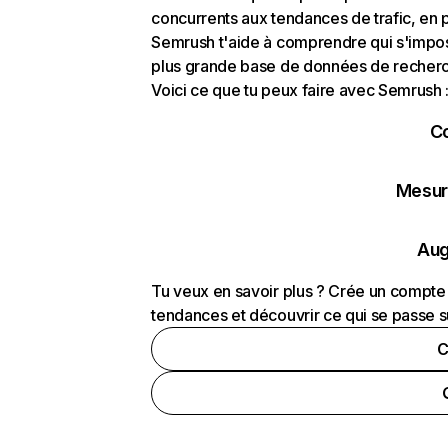
concurrents aux tendances de trafic, en pa
Semrush t'aide à comprendre qui s'impose
plus grande base de données de recherch
Voici ce que tu peux faire avec Semrush 
C
Mesure
Aug
Tu veux en savoir plus ? Crée un compte 
tendances et découvrir ce qui se passe s
C