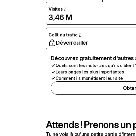
Visites
3,46 M
Coût du trafic
Déverrouiller
Découvrez gratuitement d'autres 
Quels sont les mots-clés qu'ils ciblent 
Leurs pages les plus importantes
Comment ils monétisent leur site
Obten
Attends ! Prenons un p
Tu ne vois là qu'une petite partie d'Int