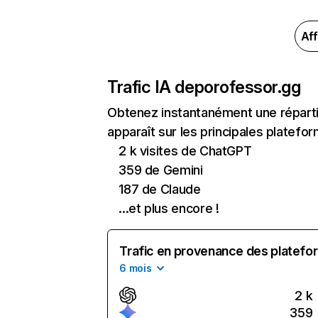
Aff
Trafic IA de
porofessor.gg
Obtenez instantanément une réparti
apparaît sur les principales platefor
2 k visites de ChatGPT
359 de Gemini
187 de Claude
...et plus encore !
Trafic en provenance des platefor
6 mois
2 k
359