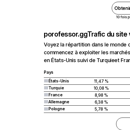
Obteni
10 fois 
porofessor.gg
Trafic du sit
Voyez la répartition dans le monde 
commencez à exploiter les marchés 
en États-Unis suivi de Turquieet Fra
Pays
États-Unis
11,47 %
Turquie
10,08 %
France
8,98 %
Allemagne
6,38 %
Pologne
5,78 %