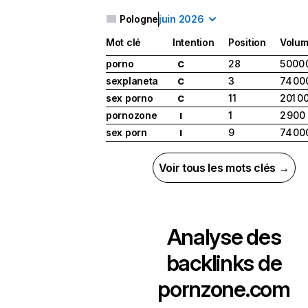
Pologne
juin 2026
Mot clé
Intention
Position
Volu
porno
28
5 000
C
sexplaneta
3
74 00
C
sex porno
11
201 0
C
pornozone
1
2 900
I
sex porn
9
74 00
I
Voir tous les mots clés →
Analyse des
backlinks de
pornzone.com