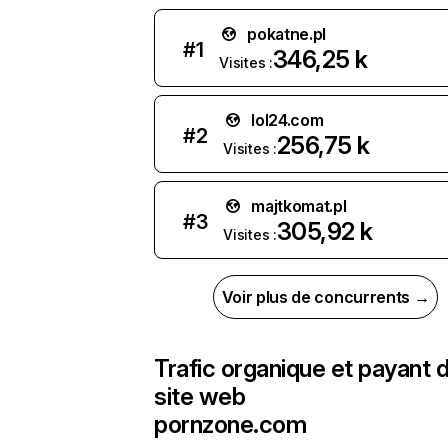
pokatne.pl
#
1
346,25 k
Visites :
lol24.com
#
2
256,75 k
Visites :
majtkomat.pl
#
3
305,92 k
Visites :
Voir plus de concurrents →
Trafic organique et payant 
site web
pornzone.com