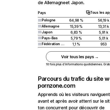
de Allemagneet Japon.
Tous les ap
Pays
Pologne
64,98 %
56,19 k
Allemagne
15,39 %
13,31 k
Japon
6,83 %
5,91 k
Pays-Bas
5,79 %
5,01 k
Fédération de Russie
1,1 %
953
Voir tous les pays →
10 fois plus d'informations quotidiennes. Gratui
Parcours du trafic du site 
pornzone.com
Apprends où les visiteurs naviguent
avant et après avoir atterri sur le si
ton concurrent pour découvrir de