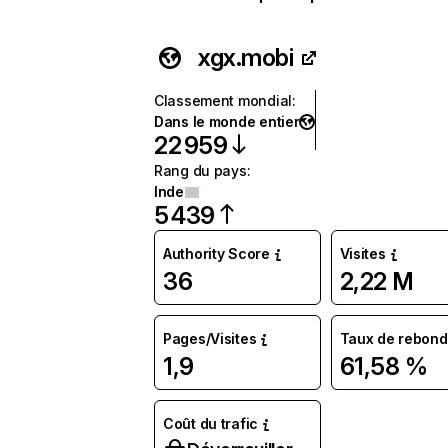
xgx.mobi
Classement mondial
:
Dans le monde entier
22 959
Rang du pays
:
Inde
5 439
Authority Score
Visites
36
2,22 M
Pages/Visites
Taux de rebond
1,9
61,58 %
Coût du trafic