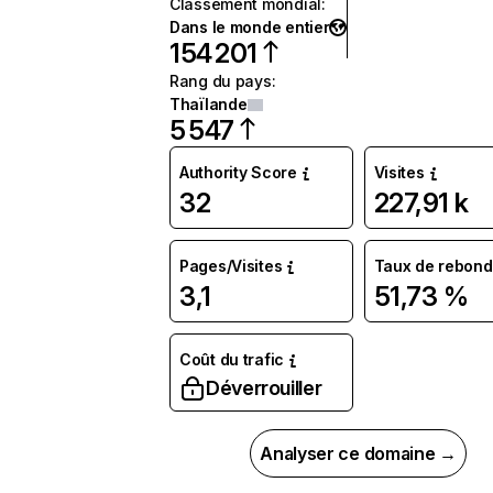
Classement mondial
:
Dans le monde entier
154 201
Rang du pays
:
Thaïlande
5 547
Authority Score
Visites
32
227,91 k
Pages/Visites
Taux de rebond
3,1
51,73 %
Coût du trafic
Déverrouiller
Analyser ce domaine →