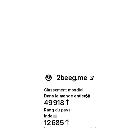
2beeg.me
Classement mondial
:
Dans le monde entier
49 918
Rang du pays
:
Inde
12 685