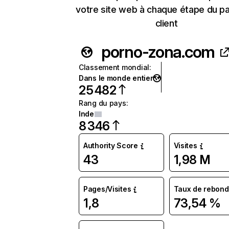
votre site web à chaque étape du p
client
porno-zona.com
Classement mondial
:
Dans le monde entier
25 482
Rang du pays
:
Inde
8 346
Authority Score
Visites
43
1,98 M
Pages/Visites
Taux de rebond
1,8
73,54 %