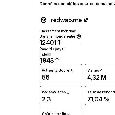
Données complètes pour ce domaine
redwap.me
Classement mondial
:
Dans le monde entier
12 401
Rang du pays
:
Inde
1 943
Authority Score
Visites
56
4,32 M
Pages/Visites
Taux de rebond
2,3
71,04 %
Coût du trafic