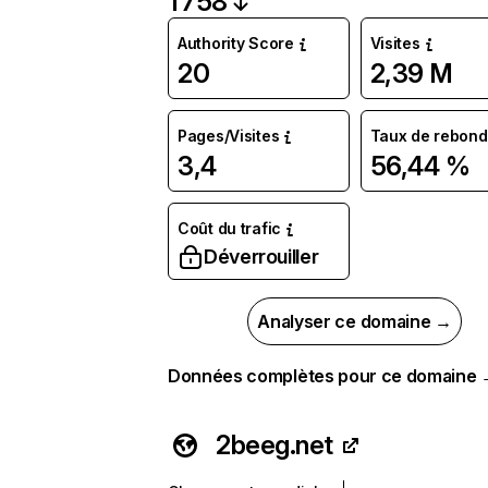
1 758
Authority Score
Visites
20
2,39 M
Pages/Visites
Taux de rebond
3,4
56,44 %
Coût du trafic
Déverrouiller
Analyser ce domaine →
Données complètes pour ce domaine
2beeg.net