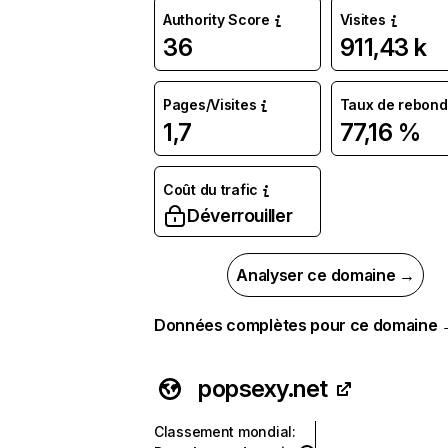
Authority Score
Visites
36
911,43 k
Pages/Visites
Taux de rebond
1,7
77,16 %
Coût du trafic
Déverrouiller
Analyser ce domaine →
Données complètes pour ce domaine
popsexy.net
Classement mondial
: