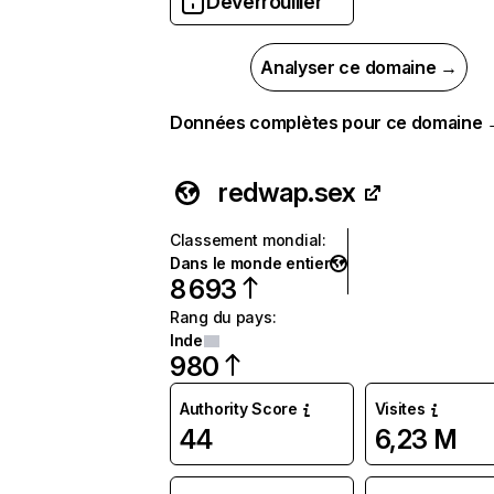
Déverrouiller
Analyser ce domaine →
Données complètes pour ce domaine
redwap.sex
Classement mondial
:
Dans le monde entier
8 693
Rang du pays
:
Inde
980
Authority Score
Visites
44
6,23 M