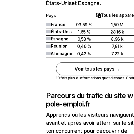
États-Uniset Espagne.
Tous les appare
Pays
France
93,59 %
1,59 M
États-Unis
1,65 %
28,16 k
Espagne
0,53 %
8,96 k
Réunion
0,46 %
7,81 k
Allemagne
0,42 %
7,22 k
Voir tous les pays →
10 fois plus d'informations quotidiennes. Gratui
Parcours du trafic du site 
pole-emploi.fr
Apprends où les visiteurs naviguent
avant et après avoir atterri sur le si
ton concurrent pour découvrir de