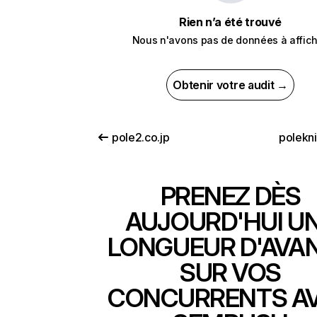
Rien n’a été trouvé
Nous n'avons pas de données à affich
Obtenir votre audit →
pole2.co.jp
polekn
PRENEZ DÈS
AUJOURD'HUI U
LONGUEUR D'AVA
SUR VOS
CONCURRENTS A