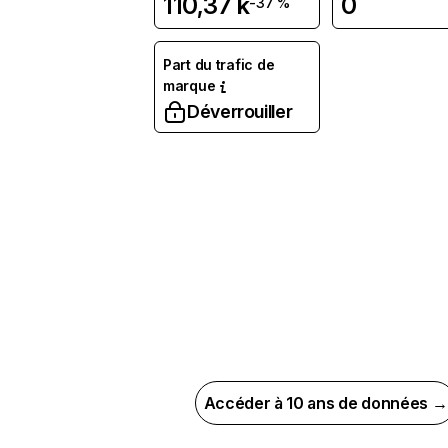
110,37 k
0
-37 %
Part du trafic de
marque
Déverrouiller
Accéder à 10 ans de données →