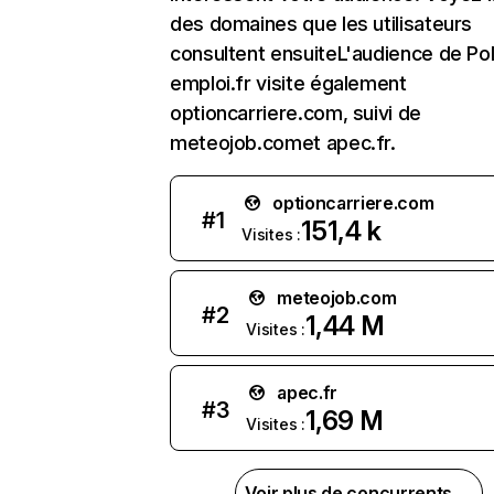
des domaines que les utilisateurs
consultent ensuiteL'audience de Po
emploi.fr visite également
optioncarriere.com, suivi de
meteojob.comet apec.fr.
optioncarriere.com
#
1
151,4 k
Visites :
meteojob.com
#
2
1,44 M
Visites :
apec.fr
#
3
1,69 M
Visites :
Voir plus de concurrents →