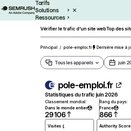
Tarifs
Solutions
Ressources
Entreprises
Vérifier le trafic d'un site web
Top des si
Principal
/
pole-emploi.fr
Dernière mise à jo
Tous les appareils
juin 
pole-emploi.fr
Statistiques du trafic juin 2026
Classement mondial
:
Rang du pays
:
Dans le monde entier
France
29 106
866
Visites
Authority Score