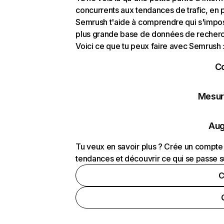
concurrents aux tendances de trafic, en pa
Semrush t'aide à comprendre qui s'impose
plus grande base de données de recherch
Voici ce que tu peux faire avec Semrush 
C
Mesure
Aug
Tu veux en savoir plus ? Crée un compte 
tendances et découvrir ce qui se passe s
C