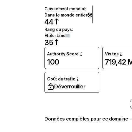
Classement mondial
:
Dans le monde entier
44
Rang du pays
:
États-Unis
35
Authority Score
Visites
100
719,42 
Coût du trafic
Déverrouiller
Données complètes pour ce domaine 