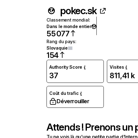
pokec.sk
Classement mondial
:
Dans le monde entier
55 077
Rang du pays
:
Slovaquie
154
Authority Score
Visites
37
811,41 k
Coût du trafic
Déverrouiller
Attends ! Prenons un p
Tu ne vois là qu'une petite partie d'Int