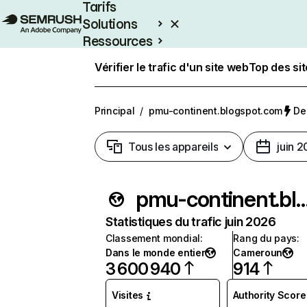
Tarifs
Solutions
Ressources
Entreprises
Vérifier le trafic d'un site web
Top des si
Principal
/
pmu-continent.blogspot.com
Der
Tous les appareils
juin 
pmu-continent.blogsp
Statistiques du trafic juin 2026
Classement mondial
:
Rang du pays
:
Dans le monde entier
Cameroun
3 600 940
914
Visites
Authority Score