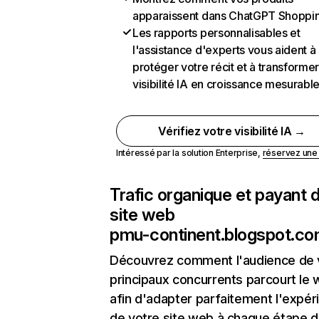
apparaissent dans ChatGPT Shoppi
Les rapports personnalisables et
l'assistance d'experts vous aident à
protéger votre récit et à transformer
visibilité IA en croissance mesurabl
Vérifiez votre visibilité IA →
Intéressé par la solution Enterprise,
réservez un
Trafic organique et payant 
site web
pmu-continent.blogspot.c
Découvrez comment l'audience de 
principaux concurrents parcourt le
afin d'adapter parfaitement l'expér
de votre site web à chaque étape d