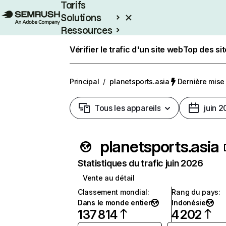
Tarifs
Solutions
Ressources
Entreprises
Vérifier le trafic d'un site web
Top des si
Principal
/
planetsports.asia
Dernière mise à
Tous les appareils
juin 
planetsports.asia
Statistiques du trafic juin 2026
Vente au détail
Classement mondial
:
Rang du pays
:
Dans le monde entier
Indonésie
137 814
4 202