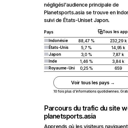
négligésl'audience principale de
Planetsports.asia se trouve en Indo
suivi de États-Uniset Japon.
Tous les app
Pays
Indonésie
88,47 %
232,29 k
États-Unis
5,7 %
14,95 k
Japon
3,0 %
7,87 k
Inde
1,46 %
3,84 k
Royaume-Uni
0,25 %
659
Voir tous les pays →
10 fois plus d'informations quotidiennes. Gratui
Parcours du trafic du site 
planetsports.asia
Apprends où les visiteurs naviguent