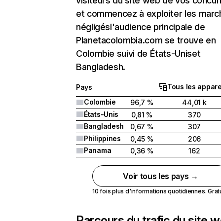
visiteurs du site web de vos concur
et commencez à exploiter les marc
négligésl'audience principale de
Planetacolombia.com se trouve en
Colombie suivi de États-Uniset
Bangladesh.
Tous les appare
Pays
Colombie
96,7 %
44,01 k
États-Unis
0,81 %
370
Bangladesh
0,67 %
307
Philippines
0,45 %
206
Panama
0,36 %
162
Voir tous les pays →
10 fois plus d'informations quotidiennes. Gratui
Parcours du trafic du site 