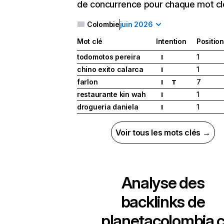
de concurrence pour chaque mot cl
Colombie
juin 2026
Mot clé
Intention
Position
todomotos pereira
1
I
chino exito calarca
1
I
farlon
7
I
T
restaurante kin wah
1
I
drogueria daniela
1
I
Voir tous les mots clés →
Analyse des
backlinks de
planetacolombia.