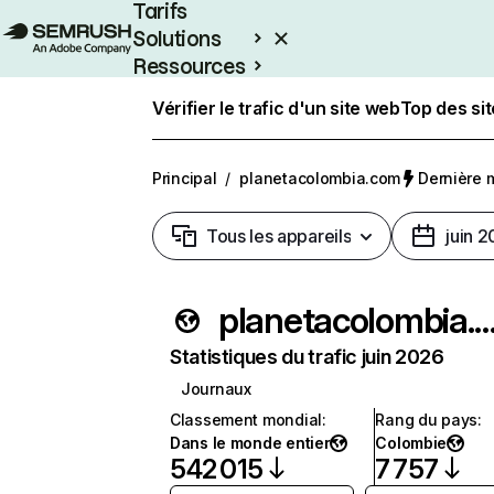
Tarifs
Solutions
Ressources
Entreprises
Vérifier le trafic d'un site web
Top des si
Principal
/
planetacolombia.com
Dernière m
Tous les appareils
juin 
planetacolombia.
Statistiques du trafic juin 2026
Journaux
Classement mondial
:
Rang du pays
:
Dans le monde entier
Colombie
542 015
7 757