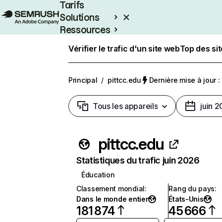
Tarifs
Solutions
Ressources
Entreprises
Vérifier le trafic d'un site web
Top des si
Principal
/
pittcc.edu
Dernière mise à jour : 
Tous les appareils
juin 
pittcc.edu
Statistiques du trafic juin 2026
Éducation
Classement mondial
:
Rang du pays
:
Dans le monde entier
États-Unis
181 874
45 666