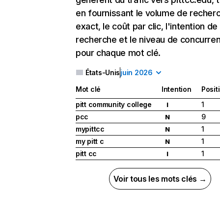
en fournissant le volume de recher
exact, le coût par clic, l'intention de
recherche et le niveau de concurre
pour chaque mot clé.
États-Unis
juin 2026
Mot clé
Intention
Posit
pitt community college
1
I
pcc
9
N
mypittcc
1
N
my pitt c
1
N
pitt cc
1
I
Voir tous les mots clés →