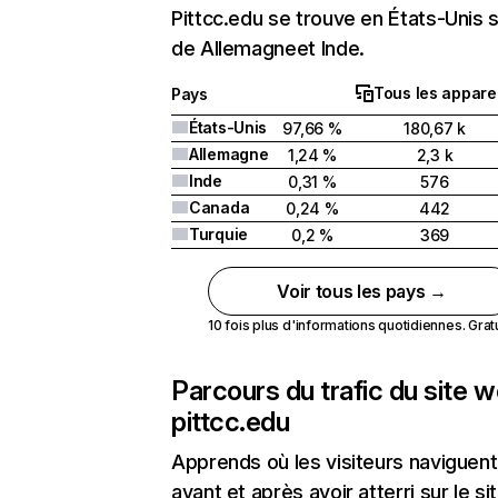
Pittcc.edu se trouve en États-Unis s
de Allemagneet Inde.
Tous les apparei
Pays
États-Unis
97,66 %
180,67 k
Allemagne
1,24 %
2,3 k
Inde
0,31 %
576
Canada
0,24 %
442
Turquie
0,2 %
369
Voir tous les pays →
10 fois plus d'informations quotidiennes. Gratui
Parcours du trafic du site 
pittcc.edu
Apprends où les visiteurs naviguent
avant et après avoir atterri sur le si