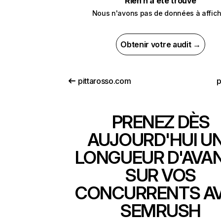
Rien n’a été trouvé
Nous n'avons pas de données à affich
Obtenir votre audit →
pittarosso.com
p
PRENEZ DÈS
AUJOURD'HUI U
LONGUEUR D'AVA
SUR VOS
CONCURRENTS A
SEMRUSH