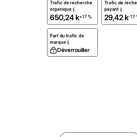
Trafic de recherche
Trafic de rech
organique
payant
650,24 k
29,42 k
+17 %
-17
Part du trafic de
marque
Déverrouiller