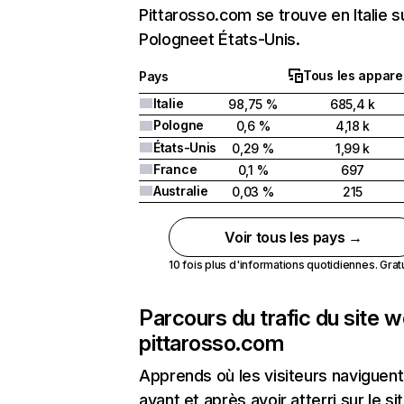
Pittarosso.com se trouve en Italie s
Pologneet États-Unis.
Tous les apparei
Pays
Italie
98,75 %
685,4 k
Pologne
0,6 %
4,18 k
États-Unis
0,29 %
1,99 k
France
0,1 %
697
Australie
0,03 %
215
Voir tous les pays →
10 fois plus d'informations quotidiennes. Gratui
Parcours du trafic du site 
pittarosso.com
Apprends où les visiteurs naviguent
avant et après avoir atterri sur le si