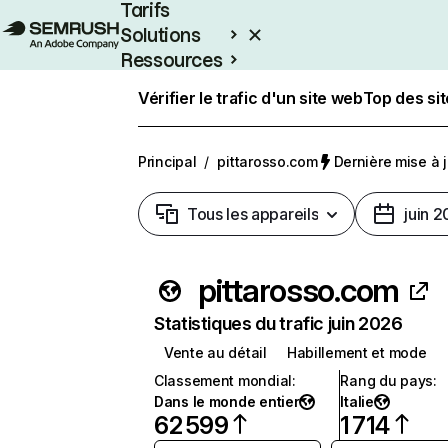
Tarifs
Solutions
Ressources
Entreprises
Vérifier le trafic d'un site web
Top des si
Principal
/
pittarosso.com
Dernière mise à jo
Tous les appareils
juin 
pittarosso.com
Statistiques du trafic juin 2026
Vente au détail
Habillement et mode
Classement mondial
:
Rang du pays
:
Dans le monde entier
Italie
62 599
1 714