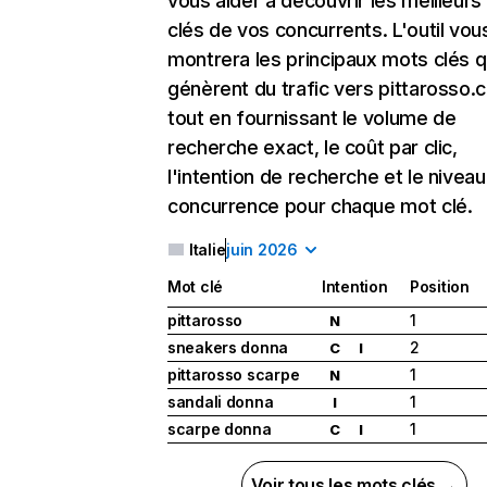
vous aider à découvrir les meilleur
clés de vos concurrents. L'outil vou
montrera les principaux mots clés q
génèrent du trafic vers pittarosso.
tout en fournissant le volume de
recherche exact, le coût par clic,
l'intention de recherche et le nivea
concurrence pour chaque mot clé.
Italie
juin 2026
Mot clé
Intention
Position
pittarosso
1
N
sneakers donna
2
C
I
pittarosso scarpe
1
N
sandali donna
1
I
scarpe donna
1
C
I
Voir tous les mots clés →