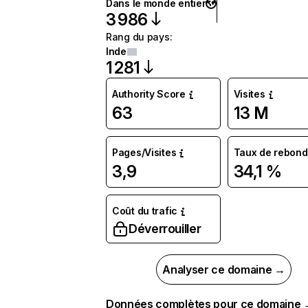
Dans le monde entier
3 986
Rang du pays
:
Inde
1 281
Authority Score
Visites
63
13 M
Pages/Visites
Taux de rebond
3,9
34,1 %
Coût du trafic
Déverrouiller
Analyser ce domaine →
Données complètes pour ce domaine