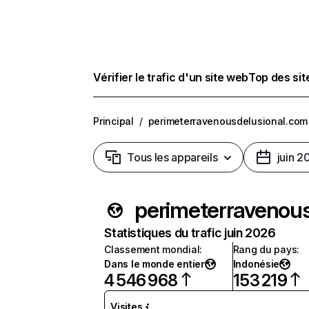
Vérifier le trafic d'un site web
Top des si
Principal
/
perimeterravenousdelusional.com
Tous les appareils
juin 2
perimeterravenou
Statistiques du trafic juin 2026
Classement mondial
:
Rang du pays
:
Dans le monde entier
Indonésie
4 546 968
153 219
Visites