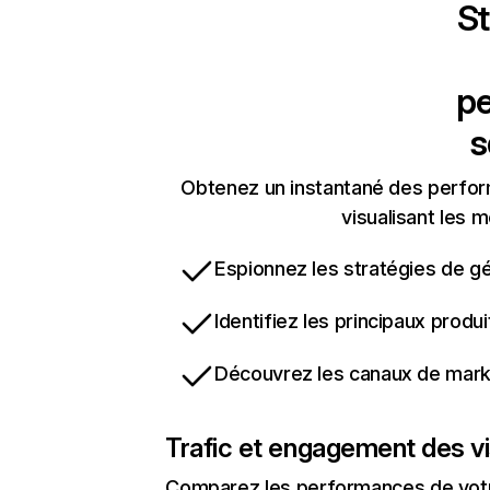
St
pe
s
Obtenez un instantané des perfor
visualisant les m
Espionnez les stratégies de gé
Identifiez les principaux produ
Découvrez les canaux de marke
Trafic et engagement des vi
Comparez les performances de votre