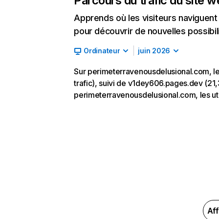
Parcours du trafic du site 
Apprends où les visiteurs naviguent a
pour découvrir de nouvelles possibilit
Ordinateur
juin 2026
Sur perimeterravenousdelusional.com, le
trafic), suivi de v1dey606.pages.dev (21,
perimeterravenousdelusional.com, les uti
Aff