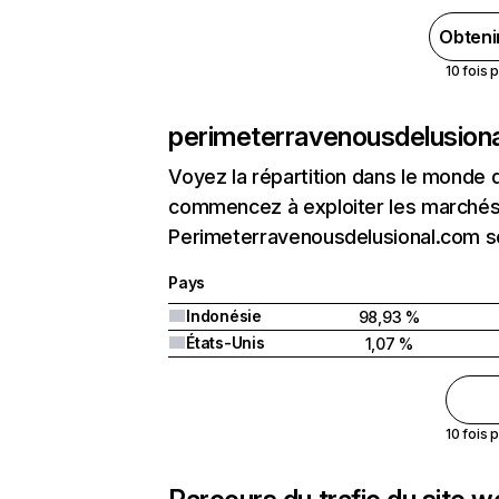
Obteni
10 fois 
perimeterravenousdelusion
Voyez la répartition dans le monde 
commencez à exploiter les marchés 
Perimeterravenousdelusional.com se 
Pays
Indonésie
98,93 %
États-Unis
1,07 %
10 fois 