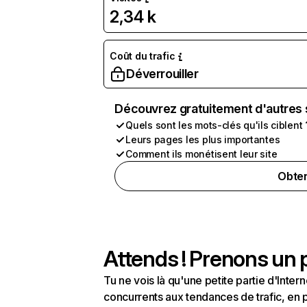
2,34 k
Coût du trafic
Déverrouiller
Découvrez gratuitement d'autres 
Quels sont les mots-clés qu'ils ciblent 
Leurs pages les plus importantes
Comment ils monétisent leur site
Obten
Attends ! Prenons un p
Tu ne vois là qu'une petite partie d'Int
concurrents aux tendances de trafic, en pa