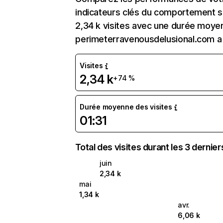
indicateurs clés du comportement su
2,34 k visites avec une durée moyen
perimeterravenousdelusional.com a
Visites
2,34 k
+74 %
Durée moyenne des visites
01:31
Total des visites durant les 3 dernie
juin
2,34 k
mai
1,34 k
avr.
6,06 k