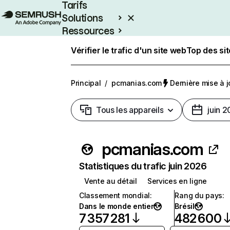
Tarifs
Solutions
Ressources
Entreprises
Vérifier le trafic d'un site web
Top des si
Principal
/
pcmanias.com
Dernière mise à jo
Tous les appareils
juin 
pcmanias.com
Statistiques du trafic juin 2026
Vente au détail
Services en ligne
Classement mondial
:
Rang du pays
:
Dans le monde entier
Brésil
7 357 281
482 600