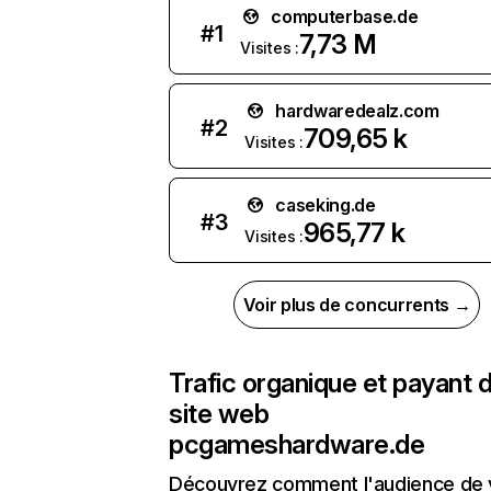
computerbase.de
#
1
7,73 M
Visites :
hardwaredealz.com
#
2
709,65 k
Visites :
caseking.de
#
3
965,77 k
Visites :
Voir plus de concurrents →
Trafic organique et payant 
site web
pcgameshardware.de
Découvrez comment l'audience de 