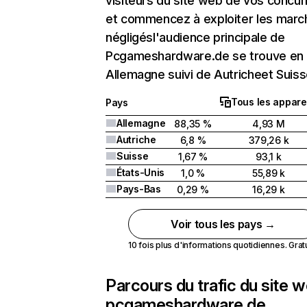
visiteurs du site web de vos concur
et commencez à exploiter les marc
négligésl'audience principale de
Pcgameshardware.de se trouve en
Allemagne suivi de Autricheet Suiss
Tous les appare
Pays
Allemagne
88,35 %
4,93 M
Autriche
6,8 %
379,26 k
Suisse
1,67 %
93,1 k
États-Unis
1,0 %
55,89 k
Pays-Bas
0,29 %
16,29 k
Voir tous les pays →
10 fois plus d'informations quotidiennes. Gratui
Parcours du trafic du site 
pcgameshardware.de