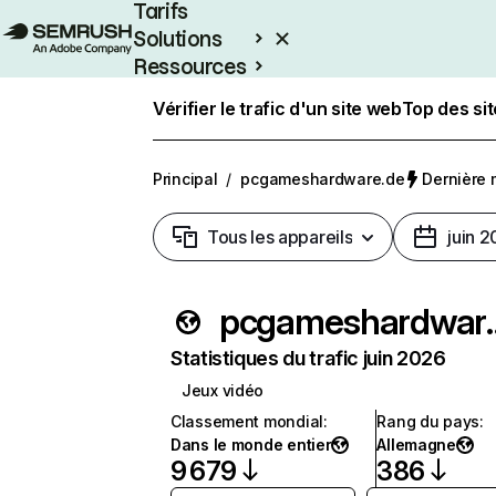
Tarifs
Solutions
Ressources
Entreprises
Vérifier le trafic d'un site web
Top des si
Principal
/
pcgameshardware.de
Dernière m
Tous les appareils
juin 
pcgames
Statistiques du trafic juin 2026
Jeux vidéo
Classement mondial
:
Rang du pays
:
Dans le monde entier
Allemagne
9 679
386