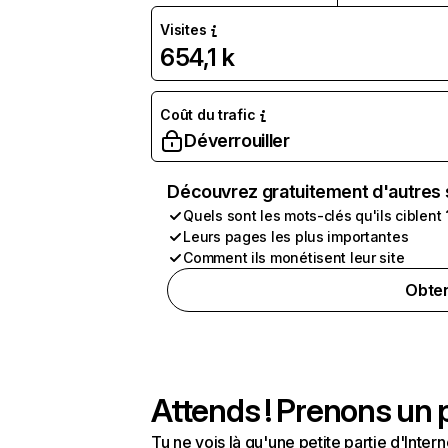
Visites
654,1 k
Coût du trafic
Déverrouiller
Découvrez gratuitement d'autres 
Quels sont les mots-clés qu'ils ciblent 
Leurs pages les plus importantes
Comment ils monétisent leur site
Obten
Attends ! Prenons un p
Tu ne vois là qu'une petite partie d'Int