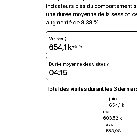
indicateurs clés du comportement sur
une durée moyenne de la session de
augmenté de 8,38 %.
Visites
654,1 k
+8 %
Durée moyenne des visites
04:15
Total des visites durant les 3 dernie
juin
654,1 k
mai
603,52 k
avr.
653,08 k