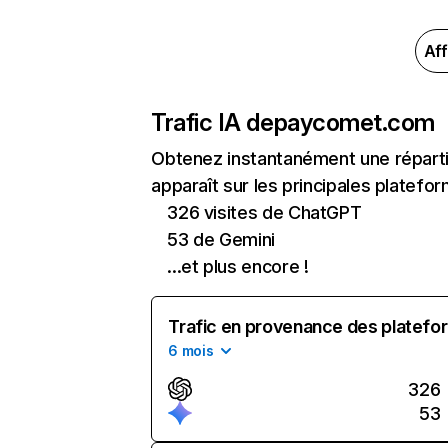
Aff
Trafic IA de
paycomet.com
Obtenez instantanément une répart
apparaît sur les principales platefor
326 visites de ChatGPT
53 de Gemini
...et plus encore !
Trafic en provenance des platefor
6 mois
326
53