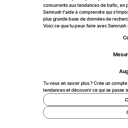
concurrents aux tendances de trafic, en pa
Semrush t'aide à comprendre qui s'impose
plus grande base de données de recherch
Voici ce que tu peux faire avec Semrush 
C
Mesure
Aug
Tu veux en savoir plus ? Crée un compte 
tendances et découvrir ce qui se passe s
C