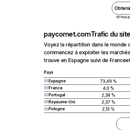
Obteni
10 fois 
paycomet.com
Trafic du si
Voyez la répartition dans le monde 
commencez à exploiter les marchés
trouve en Espagne suivi de Franceet
Pays
Espagne
73,49 %
France
4,0 %
Portugal
2,38 %
Royaume-Uni
2,37 %
Pologne
2,13 %