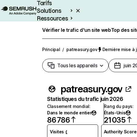
Tarifs
Solutions
Ressources
Entreprises
Vérifier le trafic d'un site web
Top des si
Principal
/
patreasury.gov
Dernière mise à j
Tous les appareils
juin 
patreasury.gov
Statistiques du trafic juin 2026
Classement mondial
:
Rang du pays
:
Dans le monde entier
États-Unis
86 786
21 035
Visites
Authority Score