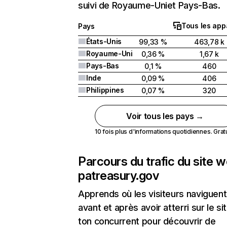
suivi de Royaume-Uniet Pays-Bas.
Tous les app
Pays
États-Unis
99,33 %
463,78 k
Royaume-Uni
0,36 %
1,67 k
Pays-Bas
0,1 %
460
Inde
0,09 %
406
Philippines
0,07 %
320
Voir tous les pays →
10 fois plus d'informations quotidiennes. Gratui
Parcours du trafic du site 
patreasury.gov
Apprends où les visiteurs naviguent
avant et après avoir atterri sur le si
ton concurrent pour découvrir de