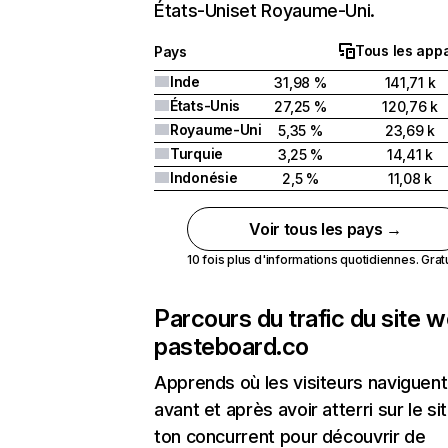
États-Uniset Royaume-Uni.
Tous les appa
Pays
Inde
31,98 %
141,71 k
États-Unis
27,25 %
120,76 k
Royaume-Uni
5,35 %
23,69 k
Turquie
3,25 %
14,41 k
Indonésie
2,5 %
11,08 k
Voir tous les pays →
10 fois plus d'informations quotidiennes. Gratui
Parcours du trafic du site 
pasteboard.co
Apprends où les visiteurs naviguent
avant et après avoir atterri sur le si
ton concurrent pour découvrir de