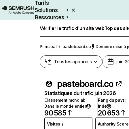
Tarifs
Solutions
Ressources
Entreprises
Vérifier le trafic d'un site web
Top des si
Principal
/
pasteboard.co
Dernière mise à jo
Tous les appareils
juin 
pasteboard.co
Statistiques du trafic juin 2026
Classement mondial
:
Rang du pays
:
Dans le monde entier
Inde
90 585
20 653
Visites
Authority Score