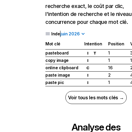
recherche exact, le coût par clic,
l'intention de recherche et le nivea
concurrence pour chaque mot clé.
Inde
juin 2026
Mot clé
Intention
Position
pasteboard
1
I
T
copy image
1
I
online clipboard
16
C
paste image
2
I
paste pic
1
I
Voir tous les mots clés →
Analyse des