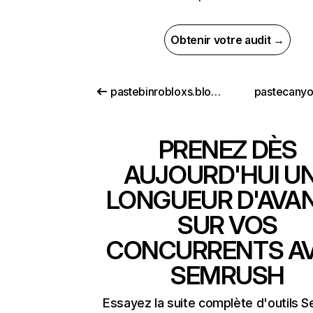
Obtenir votre audit →
pastebinrobloxs.blogspot.com
pastecany
PRENEZ DÈS
AUJOURD'HUI U
LONGUEUR D'AVA
SUR VOS
CONCURRENTS A
SEMRUSH
Essayez la suite complète d'outils 