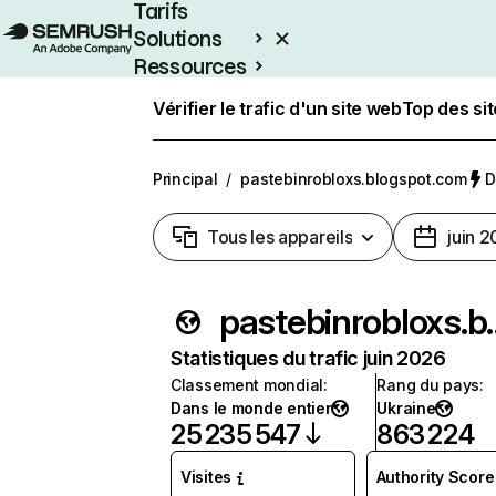
Tarifs
Solutions
Ressources
Entreprises
Vérifier le trafic d'un site web
Top des si
Principal
/
pastebinrobloxs.blogspot.com
D
Tous les appareils
juin 
pastebinrob
Statistiques du trafic juin 2026
Classement mondial
:
Rang du pays
:
Dans le monde entier
Ukraine
25 235 547
863 224
Visites
Authority Score