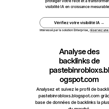
protéger votre récit et à transformer
visibilité IA en croissance mesurabl
Vérifiez votre visibilité IA →
Intéressé par la solution Enterprise,
réservez un
Analyse des
backlinks de
pastebinrobloxs.b
ogspot.com
Analysez et suivez le profil de backl
pastebinrobloxs.blogspot.com grâc
base de données de backlinks la plus
du marché.