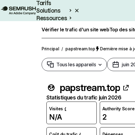
Tarifs
Solutions
Ressources
Entreprises
Vérifier le trafic d'un site web
Top des si
Principal
/
papstream.top
Dernière mise à jo
Tous les appareils
juin 
papstream.top
Statistiques du trafic juin 2026
Visites
Authority Score
N/A
2
Coût du trafic
Dépenses