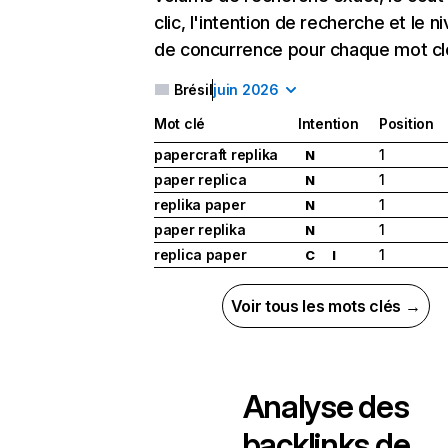
clic, l'intention de recherche et le n
de concurrence pour chaque mot cl
Brésil
juin 2026
Mot clé
Intention
Position
papercraft replika
1
N
paper replica
1
N
replika paper
1
N
paper replika
1
N
replica paper
1
C
I
Voir tous les mots clés →
Analyse des
backlinks de