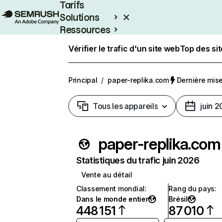
Tarifs
Solutions
Ressources
Entreprises
Vérifier le trafic d'un site web
Top des si
Principal
/
paper-replika.com
Dernière mise 
Tous les appareils
juin 
paper-replika.com
Statistiques du trafic juin 2026
Vente au détail
Classement mondial
:
Rang du pays
:
Dans le monde entier
Brésil
448 151
87 010