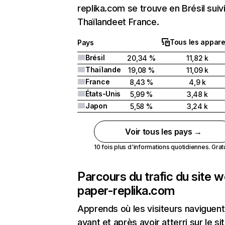
replika.com se trouve en Brésil suiv
Thaïlandeet France.
Tous les appare
Pays
Brésil
20,34 %
11,82 k
Thaïlande
19,08 %
11,09 k
France
8,43 %
4,9 k
États-Unis
5,99 %
3,48 k
Japon
5,58 %
3,24 k
Voir tous les pays →
10 fois plus d'informations quotidiennes. Gratui
Parcours du trafic du site 
paper-replika.com
Apprends où les visiteurs naviguent
avant et après avoir atterri sur le si