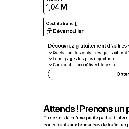
1,04 M
Coût du trafic
Déverrouiller
Découvrez gratuitement d'autres 
Quels sont les mots-clés qu'ils ciblent 
Leurs pages les plus importantes
Comment ils monétisent leur site
Obten
Attends ! Prenons un p
Tu ne vois là qu'une petite partie d'Int
concurrents aux tendances de trafic, en pa