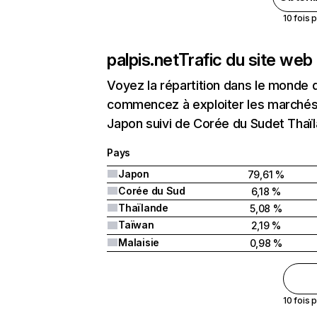
10 fois 
palpis.net
Trafic du site web
Voyez la répartition dans le monde 
commencez à exploiter les marchés n
Japon suivi de Corée du Sudet Thaï
Pays
Japon
79,61 %
Corée du Sud
6,18 %
Thaïlande
5,08 %
Taïwan
2,19 %
Malaisie
0,98 %
10 fois 