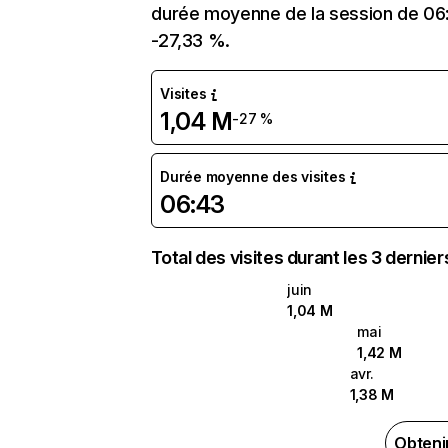
durée moyenne de la session de 06:4
-27,33 %.
Visites
1,04 M
-27 %
Durée moyenne des visites
06:43
Total des visites durant les 3 dernie
juin
1,04 M
mai
1,42 M
avr.
1,38 M
Obteni