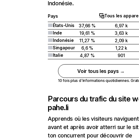
Indonésie.
Tous les apparei
Pays
États-Unis
37,66 %
6,97 k
Inde
19,61 %
3,63 k
Indonésie
11,27 %
2,09 k
Singapour
6,6 %
1,22 k
Italie
4,87 %
901
Voir tous les pays →
10 fois plus d'informations quotidiennes. Gratui
Parcours du trafic du site 
pahe.li
Apprends où les visiteurs naviguent
avant et après avoir atterri sur le si
ton concurrent pour découvrir de