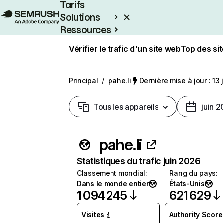
Tarifs
Solutions
Ressources
Entreprises
Vérifier le trafic d'un site web
Top des si
Principal
/
pahe.li
Dernière mise à jour : 13 
Tous les appareils
juin 
pahe.li
Statistiques du trafic juin 2026
Classement mondial
:
Rang du pays
:
Dans le monde entier
États-Unis
1 094 245
621 629
Visites
Authority Score