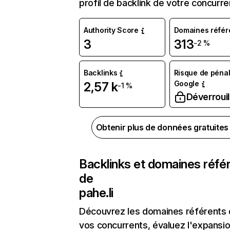
profil de backlink de votre concurre
Authority Score
Domaines référ
3
313
-2 %
Backlinks
Risque de pénal
Google
2,57 k
-1 %
Déverrouil
Obtenir plus de données gratuite
Backlinks et domaines réfé
de
pahe.li
Découvrez les domaines référents
vos concurrents, évaluez l'expansi