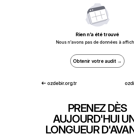
Rien n’a été trouvé
Nous n'avons pas de données à affich
Obtenir votre audit →
ozdebir.org.tr
ozd
PRENEZ DÈS
AUJOURD'HUI U
LONGUEUR D'AVA