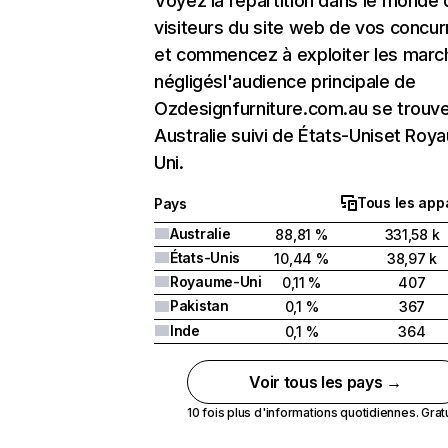
Voyez la répartition dans le monde
visiteurs du site web de vos concur
et commencez à exploiter les marc
négligésl'audience principale de
Ozdesignfurniture.com.au se trouv
Australie suivi de États-Uniset Roy
Uni.
Tous les appa
Pays
Australie
88,81 %
331,58 k
États-Unis
10,44 %
38,97 k
Royaume-Uni
0,11 %
407
Pakistan
0,1 %
367
Inde
0,1 %
364
Voir tous les pays →
10 fois plus d'informations quotidiennes. Gratui