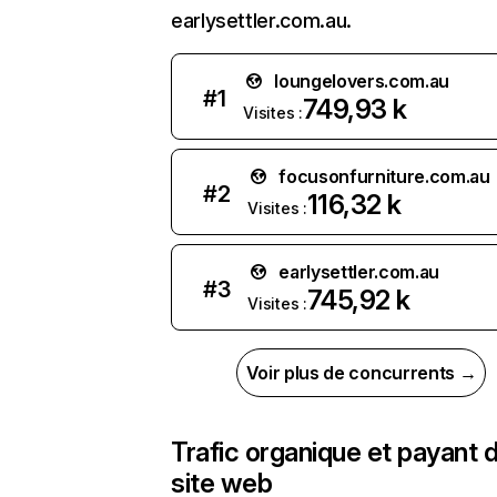
earlysettler.com.au.
loungelovers.com.au
#
1
749,93 k
Visites :
focusonfurniture.com.au
#
2
116,32 k
Visites :
earlysettler.com.au
#
3
745,92 k
Visites :
Voir plus de concurrents →
Trafic organique et payant 
site web