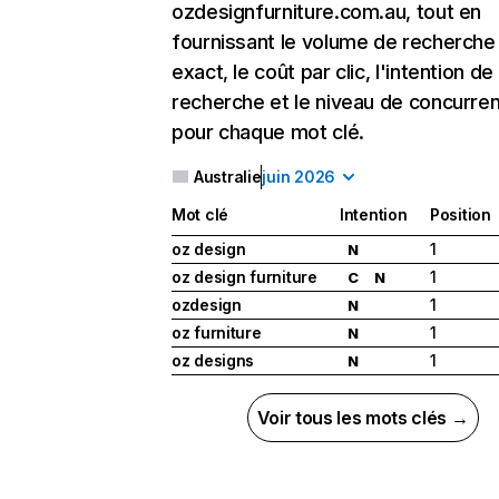
ozdesignfurniture.com.au, tout en
fournissant le volume de recherche
exact, le coût par clic, l'intention de
recherche et le niveau de concurre
pour chaque mot clé.
Australie
juin 2026
Mot clé
Intention
Position
oz design
1
N
oz design furniture
1
C
N
ozdesign
1
N
oz furniture
1
N
oz designs
1
N
Voir tous les mots clés →