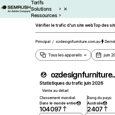
Tarifs
Solutions
Ressources
Entreprises
Vérifier le trafic d'un site web
Top des si
Principal
/
ozdesignfurniture.com.au
Derniè
Tous les appareils
juin 
ozdes
Statistiques du trafic juin 2026
Vente au détail
Classement mondial
:
Rang du pays
:
Dans le monde entier
Australie
104 097
2 407