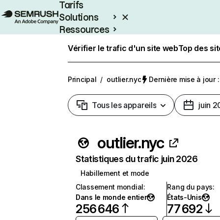
Tarifs
Solutions
Ressources
Entreprises
Vérifier le trafic d'un site web
Top des si
Principal
/
outlier.nyc
Dernière mise à jour :
Tous les appareils
juin 
outlier.nyc
Statistiques du trafic juin 2026
Habillement et mode
Classement mondial
:
Rang du pays
:
Dans le monde entier
États-Unis
256 646
77 692