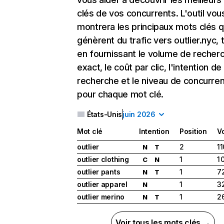
clés de vos concurrents. L'outil vou
montrera les principaux mots clés q
génèrent du trafic vers outlier.nyc, 
en fournissant le volume de recher
exact, le coût par clic, l'intention de
recherche et le niveau de concurre
pour chaque mot clé.
États-Unis
juin 2026
Mot clé
Intention
Position
V
outlier
2
11
N
T
outlier clothing
1
1 
C
N
outlier pants
1
7
N
T
outlier apparel
1
3
N
outlier merino
1
2
N
T
Voir tous les mots clés →