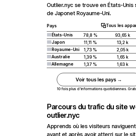
Outlier.nyc se trouve en États-Unis 
de Japonet Royaume-Uni.
Tous les appar
Pays
États-Unis
78,8 %
93,65 k
Japon
11,11 %
13,2 k
Royaume-Uni
1,73 %
2,05 k
Australie
1,39 %
1,65 k
Allemagne
1,37 %
1,63 k
Voir tous les pays →
10 fois plus d'informations quotidiennes. Gratui
Parcours du trafic du site 
outlier.nyc
Apprends où les visiteurs naviguent
avant et après avoir atterri sur le si