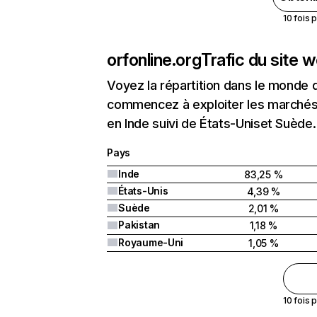
10 fois 
orfonline.org
Trafic du site 
Voyez la répartition dans le monde 
commencez à exploiter les marchés n
en Inde suivi de États-Uniset Suède.
Pays
Inde
83,25 %
États-Unis
4,39 %
Suède
2,01 %
Pakistan
1,18 %
Royaume-Uni
1,05 %
10 fois 