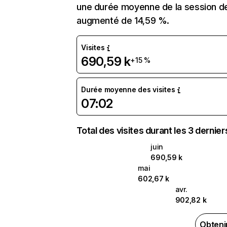
une durée moyenne de la session de 
augmenté de 14,59 %.
Visites
690,59 k
+15 %
Durée moyenne des visites
07:02
Total des visites durant les 3 dernie
juin
690,59 k
mai
602,67 k
avr.
902,82 k
Obteni