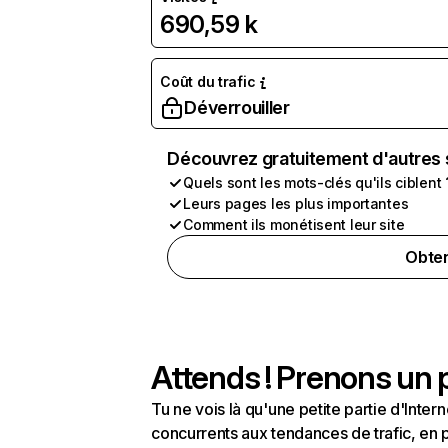
690,59 k
Coût du trafic
Déverrouiller
Découvrez gratuitement d'autres 
Quels sont les mots-clés qu'ils ciblent 
Leurs pages les plus importantes
Comment ils monétisent leur site
Obten
Attends ! Prenons un p
Tu ne vois là qu'une petite partie d'Int
concurrents aux tendances de trafic, en pa