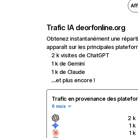
Aff
Trafic IA de
orfonline.org
Obtenez instantanément une répartit
apparaît sur les principales platefor
2 k visites de ChatGPT
1 k de Gemini
1 k de Claude
...et plus encore !
Trafic en provenance des platefor
6 mois
2 k
1 k
1 k