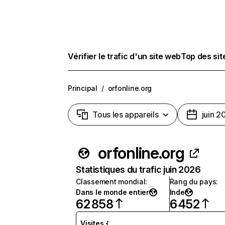
Vérifier le trafic d'un site web
Top des si
Principal
/
orfonline.org
Tous les appareils
juin 2
orfonline.org
Statistiques du trafic juin 2026
Classement mondial
:
Rang du pays
:
Dans le monde entier
Inde
62 858
6 452
Visites