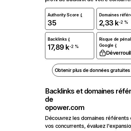
Authority Score
Domaines référ
35
2,33 k
-2 %
Backlinks
Risque de pénal
Google
17,89 k
-2 %
Déverrouil
Obtenir plus de données gratuite
Backlinks et domaines réfé
de
opower.com
Découvrez les domaines référents
vos concurrents, évaluez l'expansi