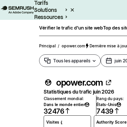
Tarifs
Solutions
Ressources
Entreprises
Vérifier le trafic d'un site web
Top des si
Principal
/
opower.com
Dernière mise à jour
Tous les appareils
juin 
opower.com
Statistiques du trafic juin 2026
Classement mondial
:
Rang du pays
:
Dans le monde entier
États-Unis
32 476
7 439
Visites
Authority Score