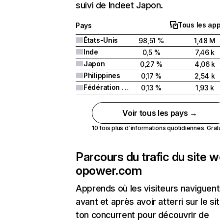
suivi de Indeet Japon.
Tous les app
Pays
États-Unis
98,51 %
1,48 M
Inde
0,5 %
7,46 k
Japon
0,27 %
4,06 k
Philippines
0,17 %
2,54 k
Fédération de Russie
0,13 %
1,93 k
Voir tous les pays →
10 fois plus d'informations quotidiennes. Gratui
Parcours du trafic du site 
opower.com
Apprends où les visiteurs naviguent
avant et après avoir atterri sur le si
ton concurrent pour découvrir de