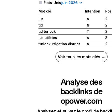
États-Unis
juin 2026
Mot clé
Intention
Pos
lus
2
N
tid
2
N
tid turlock
2
T
lus utilities
3
N
turlock irrigation district
2
N
Voir tous les mots clés →
Analyse des
backlinks de
opower.com
Analysez et suivez le profil de backl