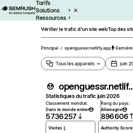
Tarifs
Solutions
Ressources
Entreprises
Vérifier le trafic d'un site web
Top des si
Principal
/
openguessr.netlify.app
Dernière 
Tous les appareils
juin 
openguessr.netl
Statistiques du trafic juin 2026
Classement mondial
:
Rang du pays
:
Dans le monde entier
Allemagne
5 736 257
896 606
Visites
Authority Score