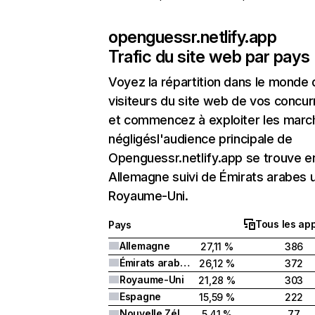
openguessr.netlify.app
Trafic du site web par pays
Voyez la répartition dans le monde
visiteurs du site web de vos concur
et commencez à exploiter les marc
négligésl'audience principale de
Openguessr.netlify.app se trouve e
Allemagne suivi de Émirats arabes 
Royaume-Uni.
Tous les app
Pays
Allemagne
27,11 %
386
Émirats arabes unis
26,12 %
372
Royaume-Uni
21,28 %
303
Espagne
15,59 %
222
Nouvelle Zélande
5,41 %
77