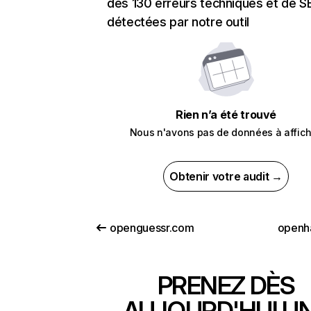
des 130 erreurs techniques et de 
détectées par notre outil
Rien n’a été trouvé
Nous n'avons pas de données à affich
Obtenir votre audit →
openguessr.com
openh
PRENEZ DÈS
AUJOURD'HUI U