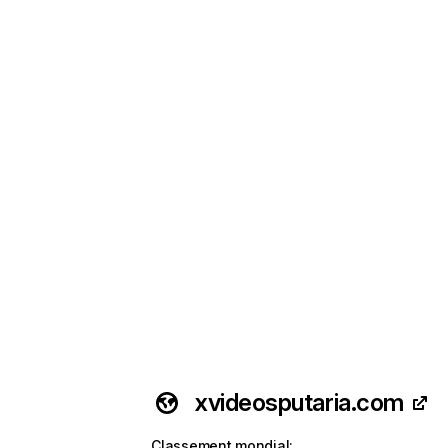
xvideosputaria.com
Classement mondial
: