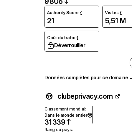
9 806
Authority Score
Visites
21
5,51 M
Coût du trafic
Déverrouiller
Données complètes pour ce domaine 
clubeprivacy.com
Classement mondial
:
Dans le monde entier
31 339
Rang du pays
: