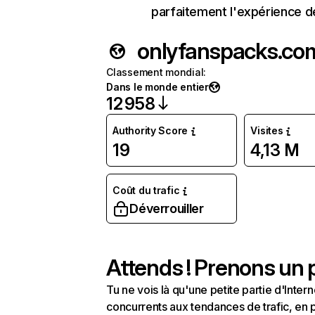
parfaitement l'expérience d
onlyfanspacks.co
Classement mondial
:
Dans le monde entier
12 958
Authority Score
Visites
19
4,13 M
Coût du trafic
Déverrouiller
Attends ! Prenons un p
Tu ne vois là qu'une petite partie d'Int
concurrents aux tendances de trafic, en pa