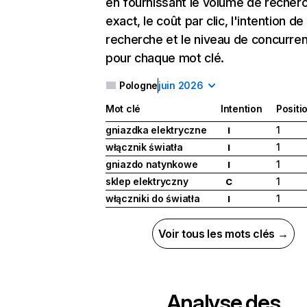
en fournissant le volume de recher
exact, le coût par clic, l'intention de
recherche et le niveau de concurre
pour chaque mot clé.
Pologne
juin 2026
Mot clé
Intention
Positi
gniazdka elektryczne
1
I
włącznik światła
1
I
gniazdo natynkowe
1
I
sklep elektryczny
1
C
włączniki do światła
1
I
Voir tous les mots clés →
Analyse des