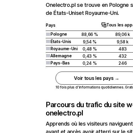
Onelectro.pl se trouve en Pologne s
de États-Uniset Royaume-Uni.
Tous les app
Pays
Pologne
88,66 %
89,06 k
États-Unis
9,54 %
9,58 k
Royaume-Uni
0,48 %
483
Allemagne
0,43 %
432
Pays-Bas
0,24 %
246
Voir tous les pays →
10 fois plus d'informations quotidiennes. Gratui
Parcours du trafic du site 
onelectro.pl
Apprends où les visiteurs naviguent
avant et après avoir atterri sur le si