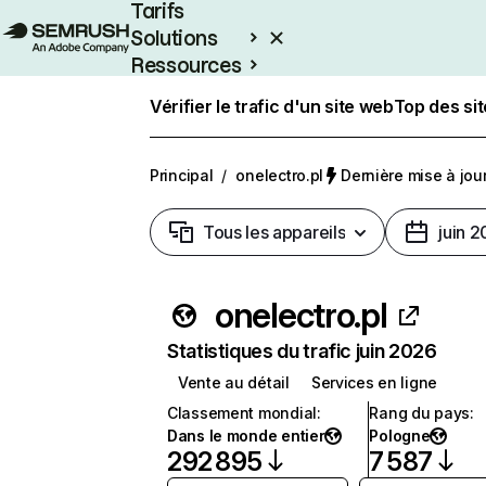
Tarifs
Solutions
Ressources
Entreprises
Vérifier le trafic d'un site web
Top des si
Principal
/
onelectro.pl
Dernière mise à jour 
Tous les appareils
juin 
onelectro.pl
Statistiques du trafic juin 2026
Vente au détail
Services en ligne
Classement mondial
:
Rang du pays
:
Dans le monde entier
Pologne
292 895
7 587