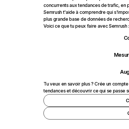
concurrents aux tendances de trafic, en pa
Semrush t'aide à comprendre qui s'impose
plus grande base de données de recherch
Voici ce que tu peux faire avec Semrush 
C
Mesure
Aug
Tu veux en savoir plus ? Crée un compte 
tendances et découvrir ce qui se passe s
C