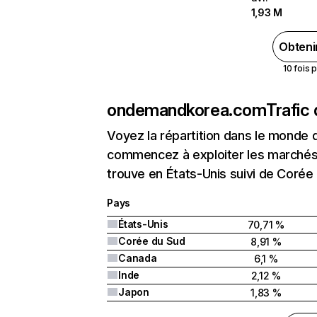
1,93 M
Obteni
10 fois 
ondemandkorea.com
Trafic
Voyez la répartition dans le monde 
commencez à exploiter les marchés
trouve en États-Unis suivi de Corée
Pays
États-Unis
70,71 %
Corée du Sud
8,91 %
Canada
6,1 %
Inde
2,12 %
Japon
1,83 %