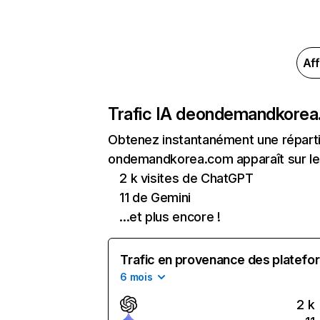
Aff
Trafic IA de
ondemandkorea
Obtenez instantanément une réparti
ondemandkorea.com apparaît sur les 
2 k visites de ChatGPT
11 de Gemini
...et plus encore !
Trafic en provenance des platefor
6 mois
2 k