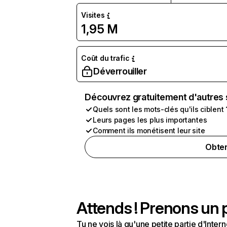
Visites
1,95 M
Coût du trafic
Déverrouiller
Découvrez gratuitement d'autres 
Quels sont les mots-clés qu'ils ciblent 
Leurs pages les plus importantes
Comment ils monétisent leur site
Obten
Attends ! Prenons un p
Tu ne vois là qu'une petite partie d'Int