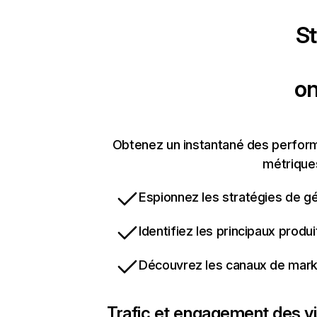
St
o
Obtenez un instantané des perform
métriques
Espionnez les stratégies de gé
Identifiez les principaux produ
Découvrez les canaux de marke
Trafic et engagement des vi