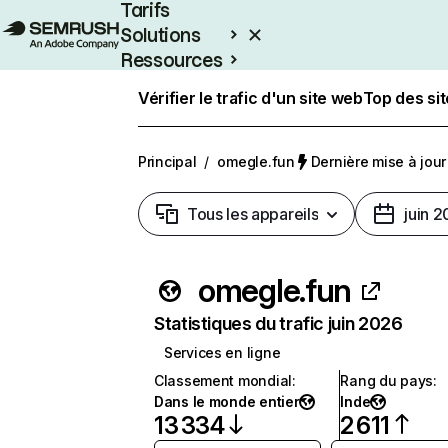
Tarifs
Solutions
Ressources
Entreprises
Vérifier le trafic d'un site web
Top des si
Principal
/
omegle.fun
Dernière mise à jour 
Tous les appareils
juin 
omegle.fun
Statistiques du trafic juin 2026
Services en ligne
Classement mondial
:
Rang du pays
:
Dans le monde entier
Inde
13 334
2 611