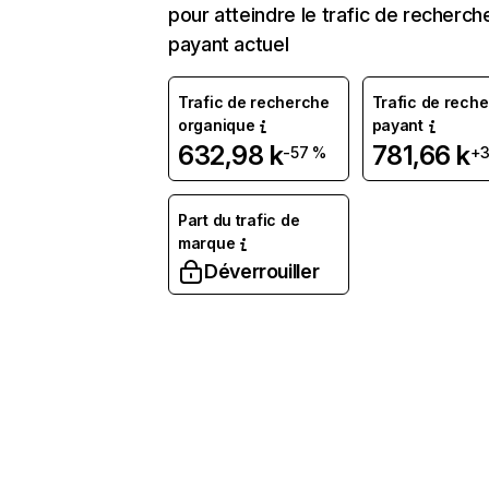
pour atteindre le trafic de recherch
payant actuel
Trafic de recherche
Trafic de rech
organique
payant
632,98 k
781,66 k
-57 %
+
Part du trafic de
marque
Déverrouiller