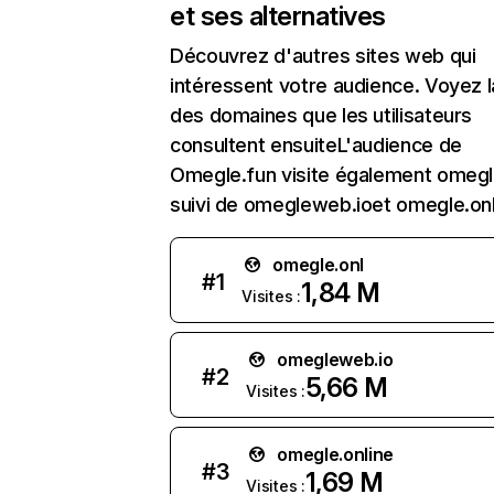
et ses alternatives
Découvrez d'autres sites web qui
intéressent votre audience. Voyez la
des domaines que les utilisateurs
consultent ensuiteL'audience de
Omegle.fun visite également omegle
suivi de omegleweb.ioet omegle.onl
omegle.onl
#
1
1,84 M
Visites :
omegleweb.io
#
2
5,66 M
Visites :
omegle.online
#
3
1,69 M
Visites :