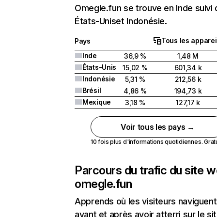
Omegle.fun se trouve en Inde suivi 
États-Uniset Indonésie.
Tous les apparei
Pays
Inde
36,9 %
1,48 M
États-Unis
15,02 %
601,34 k
Indonésie
5,31 %
212,56 k
Brésil
4,86 %
194,73 k
Mexique
3,18 %
127,17 k
Voir tous les pays →
10 fois plus d'informations quotidiennes. Gratui
Parcours du trafic du site 
omegle.fun
Apprends où les visiteurs naviguent
avant et après avoir atterri sur le si