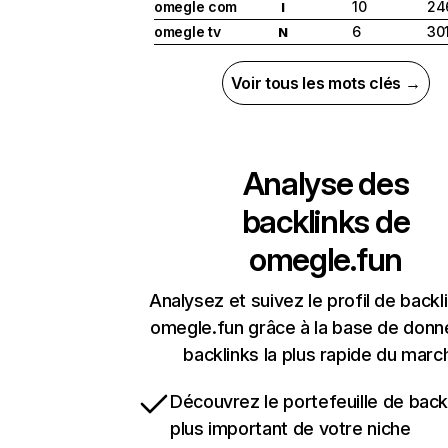
omegle com
10
24
I
omegle tv
6
30
N
Voir tous les mots clés →
Analyse des
backlinks de
omegle.fun
Analysez et suivez le profil de backl
omegle.fun grâce à la base de don
backlinks la plus rapide du marc
Découvrez le portefeuille de backl
plus important de votre niche