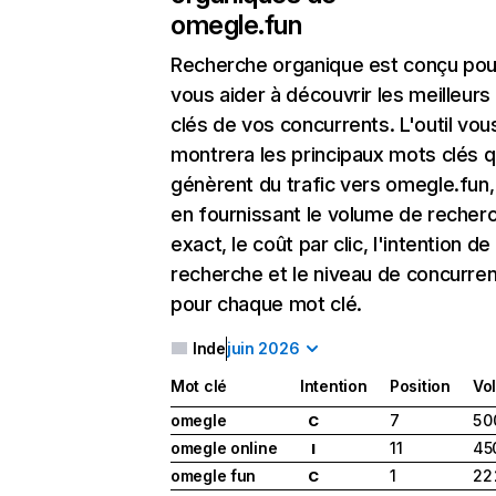
omegle.fun
Recherche organique
est conçu pou
vous aider à découvrir les meilleur
clés de vos concurrents. L'outil vou
montrera les principaux mots clés q
génèrent du trafic vers omegle.fun,
en fournissant le volume de recher
exact, le coût par clic, l'intention de
recherche et le niveau de concurre
pour chaque mot clé.
Inde
juin 2026
Mot clé
Intention
Position
Vo
omegle
7
5 
C
omegle online
11
45
I
omegle fun
1
22
C