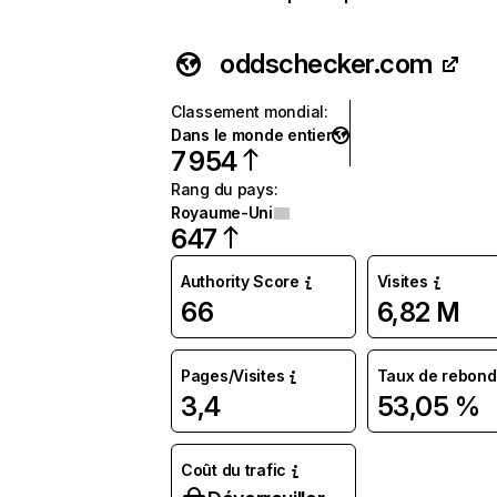
oddschecker.com
Classement mondial
:
Dans le monde entier
7 954
Rang du pays
:
Royaume-Uni
647
Authority Score
Visites
66
6,82 M
Pages/Visites
Taux de rebond
3,4
53,05 %
Coût du trafic