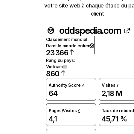
votre site web à chaque étape du p
client
oddspedia.com
Classement mondial
:
Dans le monde entier
23 366
Rang du pays
:
Vietnam
860
Authority Score
Visites
64
2,18 M
Pages/Visites
Taux de rebond
4,1
45,71 %