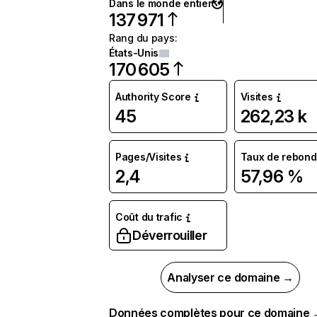
Dans le monde entier
137 971
Rang du pays
:
États-Unis
170 605
Authority Score
Visites
45
262,23 k
Pages/Visites
Taux de rebond
2,4
57,96 %
Coût du trafic
Déverrouiller
Analyser ce domaine →
Données complètes pour ce domaine