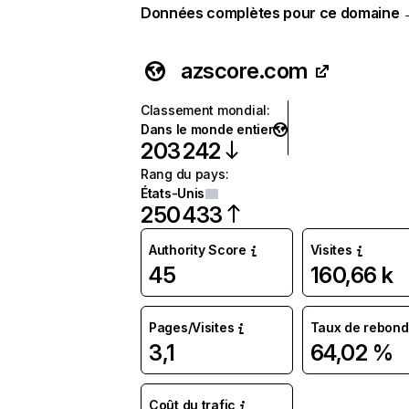
Données complètes pour ce domaine
azscore.com
Classement mondial
:
Dans le monde entier
203 242
Rang du pays
:
États-Unis
250 433
Authority Score
Visites
45
160,66 k
Pages/Visites
Taux de rebond
3,1
64,02 %
Coût du trafic