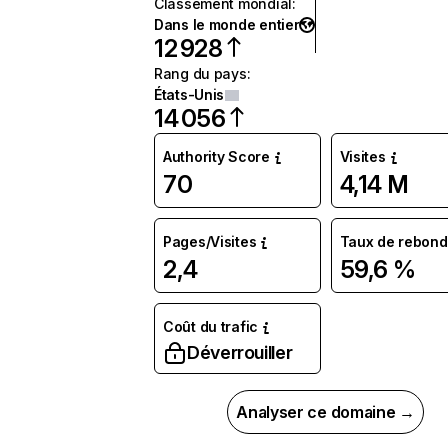
Classement mondial
:
Dans le monde entier
12 928
Rang du pays
:
États-Unis
14 056
Authority Score
Visites
70
4,14 M
Pages/Visites
Taux de rebond
2,4
59,6 %
Coût du trafic
Déverrouiller
Analyser ce domaine →