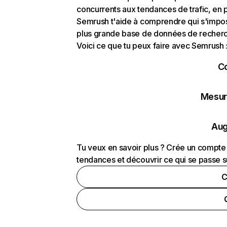
concurrents aux tendances de trafic, en pa
Semrush t'aide à comprendre qui s'impose
plus grande base de données de recherch
Voici ce que tu peux faire avec Semrush 
C
Mesure
Aug
Tu veux en savoir plus ? Crée un compte 
tendances et découvrir ce qui se passe s
C