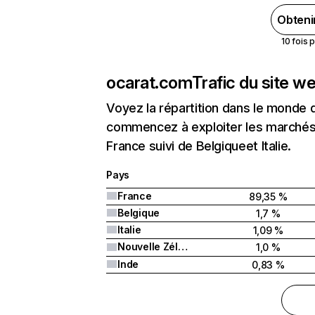
Obteni
10 fois 
ocarat.com
Trafic du site w
Voyez la répartition dans le monde 
commencez à exploiter les marchés 
France suivi de Belgiqueet Italie.
Pays
France
89,35 %
Belgique
1,7 %
Italie
1,09 %
Nouvelle Zélande
1,0 %
Inde
0,83 %