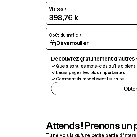
Visites
398,76 k
Coût du trafic
Déverrouiller
Découvrez gratuitement d'autres 
Quels sont les mots-clés qu'ils ciblent 
Leurs pages les plus importantes
Comment ils monétisent leur site
Obten
Attends ! Prenons un p
Tu ne vois là qu'une petite partie d'Int