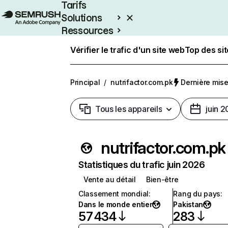
Tarifs
Solutions
Ressources
Entreprises
Vérifier le trafic d'un site web
Top des si
Principal
/
nutrifactor.com.pk
Dernière mise 
Tous les appareils
juin 
nutrifactor.com.pk
Statistiques du trafic juin 2026
Vente au détail
Bien-être
Classement mondial
:
Rang du pays
:
Dans le monde entier
Pakistan
57 434
283