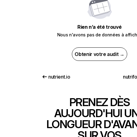
Rien n’a été trouvé
Nous n'avons pas de données à affich
Obtenir votre audit →
nutrient.io
nutrif
PRENEZ DÈS
AUJOURD'HUI U
LONGUEUR D'AVA
SUR VOS