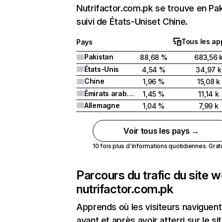
Nutrifactor.com.pk se trouve en Pa
suivi de États-Uniset Chine.
Tous les ap
Pays
Pakistan
88,68 %
683,56 
États-Unis
4,54 %
34,97 k
Chine
1,96 %
15,08 k
Émirats arabes unis
1,45 %
11,14 k
Allemagne
1,04 %
7,99 k
Voir tous les pays →
10 fois plus d'informations quotidiennes. Gratui
Parcours du trafic du site 
nutrifactor.com.pk
Apprends où les visiteurs naviguent
avant et après avoir atterri sur le si